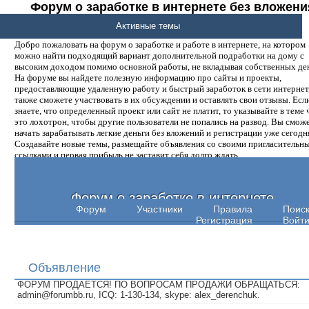
Форум о заработке в интернете без вложени
денег.
Активные темы
Добро пожаловать на форум о заработке и работе в интернете, на котором
можно найти подходящий вариант дополнительной подработки на дому с
высоким доходом помимо основной работы, не вкладывая собственных ден
На форуме вы найдете полезную информацию про сайты и проекты,
предоставляющие удаленную работу и быстрый заработок в сети интернет,
также сможете участвовать в их обсуждении и оставлять свои отзывы. Есл
знаете, что определенный проект или сайт не платит, то указывайте в теме 
это лохотрон, чтобы другие пользователи не попались на развод. Вы смож
начать зарабатывать легкие деньги без вложений и регистрации уже сегодн
Создавайте новые темы, размещайте объявления со своими пригласительн
ссылками и первая прибыль не заставит себя долго ждать.
Форум о заработке в интернете
Форум
Участники
Правила
Поис
Регистрация
Войт
Объявление
ФОРУМ ПРОДАЕТСЯ! ПО ВОПРОСАМ ПРОДАЖИ ОБРАЩАТЬСЯ:
admin@forumbb.ru, ICQ: 1-130-134, skype: alex_derenchuk.