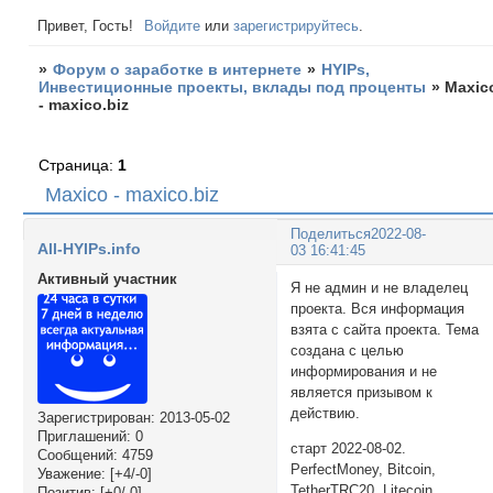
Привет, Гость!
Войдите
или
зарегистрируйтесь
.
»
Форум о заработке в интернете
»
HYIPs,
Инвестиционные проекты, вклады под проценты
»
Maxic
- maxico.biz
Страница:
1
Maxico - maxico.biz
Поделиться
2022-08-
All-HYIPs.info
03 16:41:45
Активный участник
Я не админ и не владелец
проекта. Вся информация
взята с сайта проекта. Тема
создана с целью
информирования и не
является призывом к
действию.
Зарегистрирован
: 2013-05-02
Приглашений:
0
старт 2022-08-02.
Сообщений:
4759
PerfectMoney, Bitcoin,
Уважение:
[+4/-0]
TetherTRC20, Litecoin,
Позитив:
[+0/-0]