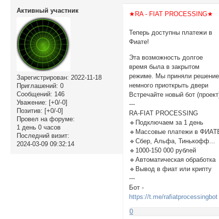
Активный участник
★RA - FIAT PROCESSING★
Теперь доступны платежи в
Фиате!
Эта возможность долгое
время была в закрытом
режиме. Мы приняли решени
Зарегистрирован
: 2022-11-18
немного приоткрыть двери
Приглашений:
0
Сообщений:
146
Встречайте новый бот (проект
Уважение:
[+0/-0]
---
Позитив:
[+0/-0]
RA-FIAT PROCESSING
Провел на форуме:
🔹Подключаем за 1 день
1 день 0 часов
🔹Массовые платежи в ФИАТ
Последний визит:
🔹Сбер, Альфа, Тинькофф...
2024-03-09 09:32:14
🔹1000-150 000 рублей
🔹Автоматическая обработка
🔹Вывод в фиат или крипту
---
Бот -
https://t.me/rafiatprocessingbot
0