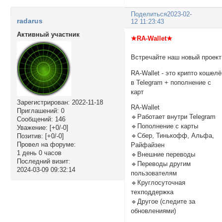
Поделиться
2023-02-
radarus
12 11:23:43
Активный участник
★RA-Wallet★
Встречайте наш новый проект
RA-Wallet - это крипто кошелё
в Telegram + пополнение с
карт
Зарегистрирован
: 2022-11-18
RA-Wallet
Приглашений:
0
🔹Работает внутри Telegram
Сообщений:
146
🔹Пополнение с карты
Уважение:
[+0/-0]
🔹Сбер, Тинькофф, Альфа,
Позитив:
[+0/-0]
Провел на форуме:
Райфайзен
1 день 0 часов
🔹Внешние переводы
Последний визит:
🔹Переводы другим
2024-03-09 09:32:14
пользователям
🔹Круглосуточная
техподдержка
🔹Другое (следите за
обновлениями)