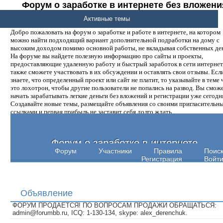
Форум о заработке в интернете без вложени
денег.
Активные темы
Добро пожаловать на форум о заработке и работе в интернете, на котором
можно найти подходящий вариант дополнительной подработки на дому с
высоким доходом помимо основной работы, не вкладывая собственных ден
На форуме вы найдете полезную информацию про сайты и проекты,
предоставляющие удаленную работу и быстрый заработок в сети интернет,
также сможете участвовать в их обсуждении и оставлять свои отзывы. Есл
знаете, что определенный проект или сайт не платит, то указывайте в теме 
это лохотрон, чтобы другие пользователи не попались на развод. Вы смож
начать зарабатывать легкие деньги без вложений и регистрации уже сегодн
Создавайте новые темы, размещайте объявления со своими пригласительн
ссылками и первая прибыль не заставит себя долго ждать.
Форум о заработке в интернете
Форум
Участники
Правила
Поис
Регистрация
Войт
Объявление
ФОРУМ ПРОДАЕТСЯ! ПО ВОПРОСАМ ПРОДАЖИ ОБРАЩАТЬСЯ:
admin@forumbb.ru, ICQ: 1-130-134, skype: alex_derenchuk.