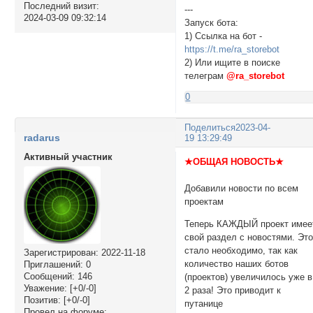
Последний визит:
---
2024-03-09 09:32:14
Запуск бота:
1) Ссылка на бот -
https://t.me/ra_storebot
2) Или ищите в поиске
телеграм
@ra_storebot
0
Поделиться
2023-04-
radarus
19 13:29:49
Активный участник
★ОБЩАЯ НОВОСТЬ★
Добавили новости по всем
проектам
Теперь КАЖДЫЙ проект имее
свой раздел с новостями. Эт
стало необходимо, так как
Зарегистрирован
: 2022-11-18
количество наших ботов
Приглашений:
0
Сообщений:
146
(проектов) увеличилось уже в
Уважение:
[+0/-0]
2 раза! Это приводит к
Позитив:
[+0/-0]
путанице
Провел на форуме: