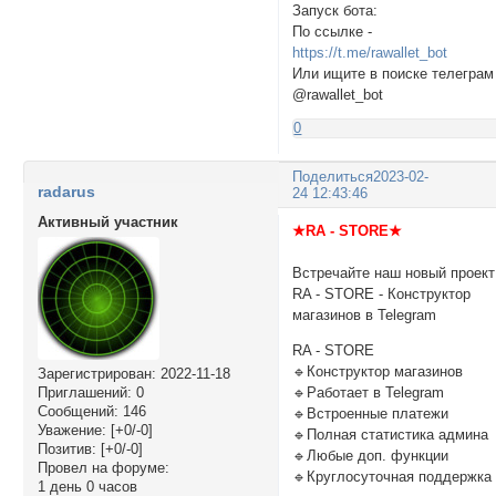
Запуск бота:
По ссылке -
https://t.me/rawallet_bot
Или ищите в поиске телеграм
@rawallet_bot
0
Поделиться
2023-02-
radarus
24 12:43:46
Активный участник
★RA - STORE★
Встречайте наш новый проект
RA - STORE - Конструктор
магазинов в Telegram
RA - STORE
🔹Конструктор магазинов
Зарегистрирован
: 2022-11-18
🔹Работает в Telegram
Приглашений:
0
Сообщений:
146
🔹Встроенные платежи
Уважение:
[+0/-0]
🔹Полная статистика админа
Позитив:
[+0/-0]
🔹Любые доп. функции
Провел на форуме:
🔹Круглосуточная поддержка
1 день 0 часов