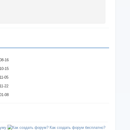
08-16
10-15
11-05
11-22
01-08
уму