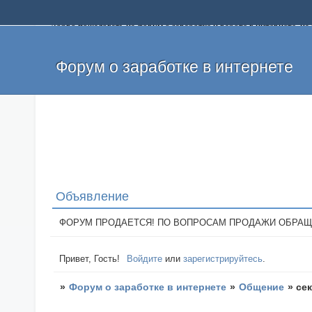
Добро пожаловать на форум о заработке и работе в интернете, 
собственных денег. На форуме вы найдете полезную информацию 
и оставлять свои отзывы. Если вы знаете, что определенный проек
легкие деньги без вложений и регистрации уже сегодня. Создавай
Форум о заработке в интернете
Объявление
ФОРУМ ПРОДАЕТСЯ! ПО ВОПРОСАМ ПРОДАЖИ ОБРАЩАТЬСЯ: 
Привет, Гость!
Войдите
или
зарегистрируйтесь
.
»
Форум о заработке в интернете
»
Общение
»
сек