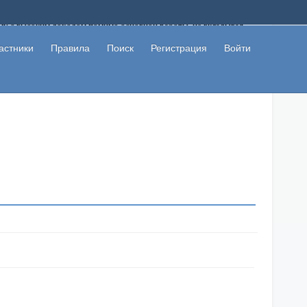
ому с высоким доходом помимо основной работы, не вкладывая
 в сети интернет, а также сможете участвовать в их обсуждении
льзователи не попались на развод. Вы сможете начать зарабатывать
астники
Правила
Поиск
Регистрация
Войти
 первая прибыль не заставит себя долго ждать.