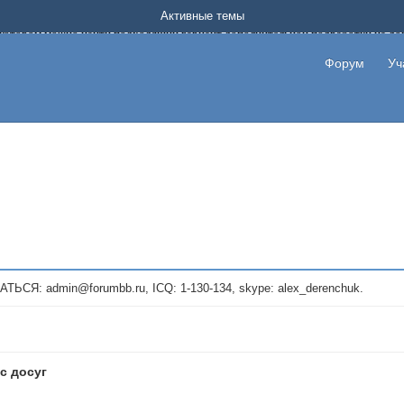
Форум о заработке в интернете без вложения денег.
Активные темы
на котором можно найти подходящий вариант дополнительной подработки на д
про сайты и проекты, предоставляющие удаленную работу и быстрый заработок
т или сайт не платит, то указывайте в теме что это лохотрон, чтобы другие по
Форум
Уч
те новые темы, размещайте объявления со своими пригласительными ссылками и
admin@forumbb.ru, ICQ: 1-130-134, skype: alex_derenchuk.
с досуг