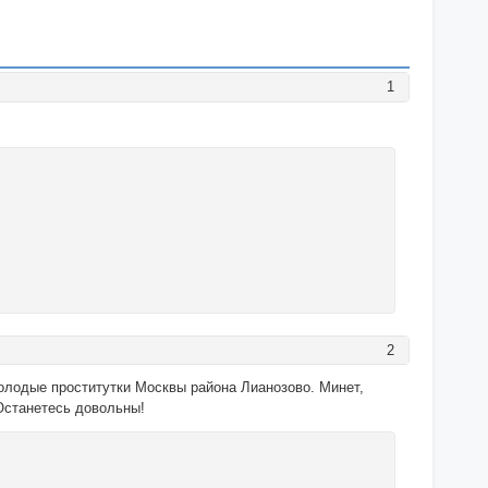
1
2
лодые проститутки Москвы района Лианозово. Минет,
 Останетесь довольны!