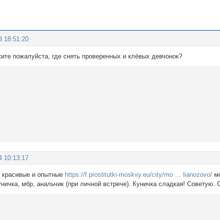
3 18:51:20
жите пожалуйста, где снять проверенных и клёвых девчонок?
4 10:13:17
 красивые и опытные
https://f.prostitutki-moskvy.eu/city/mo … lianozovo/
мо
уничка, мбр, анальчик (при личной встрече). Куничка сладкая! Советую.