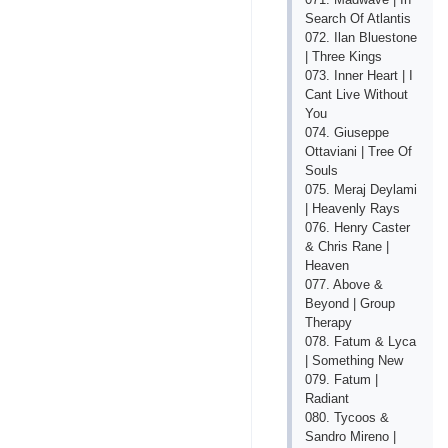
Search Of Atlantis
072. Ilan Bluestone
| Three Kings
073. Inner Heart | I
Cant Live Without
You
074. Giuseppe
Ottaviani | Tree Of
Souls
075. Meraj Deylami
| Heavenly Rays
076. Henry Caster
& Chris Rane |
Heaven
077. Above &
Beyond | Group
Therapy
078. Fatum & Lyca
| Something New
079. Fatum |
Radiant
080. Tycoos &
Sandro Mireno |