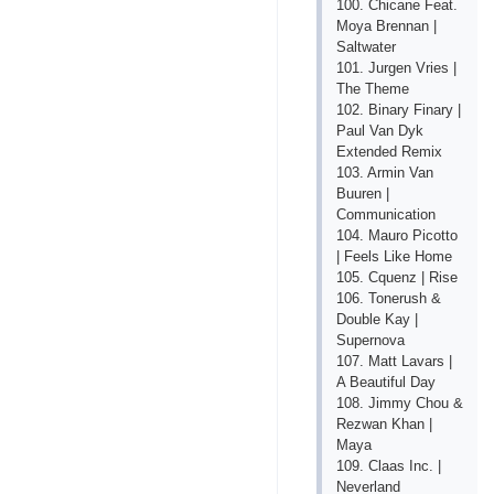
100. Chicane Feat.
Moya Brennan |
Saltwater
101. Jurgen Vries |
The Theme
102. Binary Finary |
Paul Van Dyk
Extended Remix
103. Armin Van
Buuren |
Communication
104. Mauro Picotto
| Feels Like Home
105. Cquenz | Rise
106. Tonerush &
Double Kay |
Supernova
107. Matt Lavars |
A Beautiful Day
108. Jimmy Chou &
Rezwan Khan |
Maya
109. Claas Inc. |
Neverland