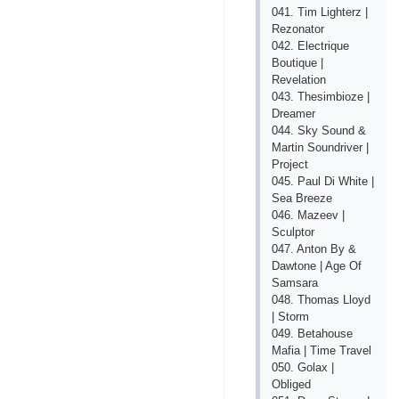
041. Tim Lighterz |
Rezonator
042. Electrique
Boutique |
Revelation
043. Thesimbioze |
Dreamer
044. Sky Sound &
Martin Soundriver |
Project
045. Paul Di White |
Sea Breeze
046. Mazeev |
Sculptor
047. Anton By &
Dawtone | Age Of
Samsara
048. Thomas Lloyd
| Storm
049. Betahouse
Mafia | Time Travel
050. Golax |
Obliged