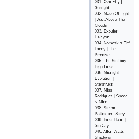
031. Ozo Effy |
Sunlight
032. Made Of Light
| Just Above The
Clouds
033. Exouler |
Halcyon
034. Nomosk & Tiff
Lacey | The
Promise
035. The Sickboy |
High Lines
036. Midnight
Evolution |
Starstruck
037. Miss
Rodriguez | Space
& Mind
038. Simon
Patterson | Sorry
039. Inner Heart |
Sin City
040. Allen Watts |
Shadows