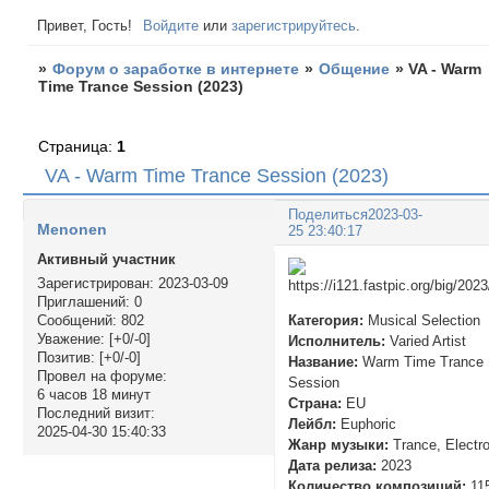
Привет, Гость!
Войдите
или
зарегистрируйтесь
.
»
Форум о заработке в интернете
»
Общение
»
VA - Warm
Time Trance Session (2023)
Страница:
1
VA - Warm Time Trance Session (2023)
Поделиться
2023-03-
Menonen
25 23:40:17
Активный участник
Зарегистрирован
: 2023-03-09
Приглашений:
0
Категория:
Musical Selection
Сообщений:
802
Уважение:
[+0/-0]
Исполнитель:
Varied Artist
Позитив:
[+0/-0]
Название:
Warm Time Trance
Провел на форуме:
Session
6 часов 18 минут
Страна:
EU
Последний визит:
Лейбл:
Euphoric
2025-04-30 15:40:33
Жанр музыки:
Trance, Electr
Дата релиза:
2023
Количество композиций:
11