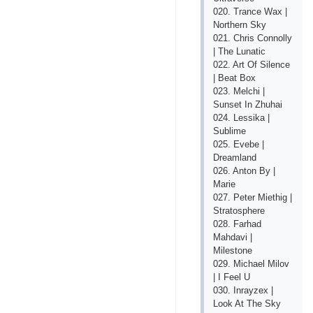
020. Trance Wax |
Northern Sky
021. Chris Connolly
| The Lunatic
022. Art Of Silence
| Beat Box
023. Melchi |
Sunset In Zhuhai
024. Lessika |
Sublime
025. Evebe |
Dreamland
026. Anton By |
Marie
027. Peter Miethig |
Stratosphere
028. Farhad
Mahdavi |
Milestone
029. Michael Milov
| I Feel U
030. Inrayzex |
Look At The Sky