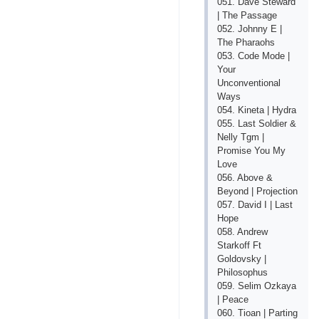
051. Dave Steward
| The Passage
052. Johnny E |
The Pharaohs
053. Code Mode |
Your
Unconventional
Ways
054. Kineta | Hydra
055. Last Soldier &
Nelly Tgm |
Promise You My
Love
056. Above &
Beyond | Projection
057. David I | Last
Hope
058. Andrew
Starkoff Ft
Goldovsky |
Philosophus
059. Selim Ozkaya
| Peace
060. Tioan | Parting