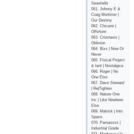
Seashells
061. Johnny E &
Craig Mortimer |
Our Destiny
062. Chicane |
Offshore
063. Criostasis |
Oblivion
064. Bixx | Now Or
Never
065. Fisical Project
& Iant | Nostalgica
066. Roger | No
One Else
067. Dave Steward
| Re|Tighten
068. Nature One
Inc | Like Nowhere
Else
069. Matrick | Into
Space
070. Parnassvs |
Industrial Grade
071. Madwave | In