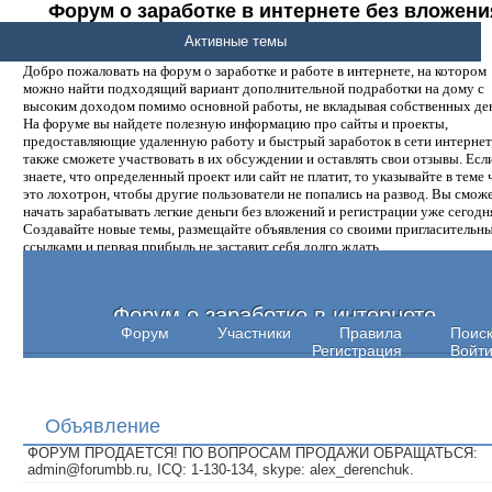
Форум о заработке в интернете без вложени
денег.
Активные темы
Добро пожаловать на форум о заработке и работе в интернете, на котором
можно найти подходящий вариант дополнительной подработки на дому с
высоким доходом помимо основной работы, не вкладывая собственных ден
На форуме вы найдете полезную информацию про сайты и проекты,
предоставляющие удаленную работу и быстрый заработок в сети интернет,
также сможете участвовать в их обсуждении и оставлять свои отзывы. Есл
знаете, что определенный проект или сайт не платит, то указывайте в теме 
это лохотрон, чтобы другие пользователи не попались на развод. Вы смож
начать зарабатывать легкие деньги без вложений и регистрации уже сегодн
Создавайте новые темы, размещайте объявления со своими пригласительн
ссылками и первая прибыль не заставит себя долго ждать.
Форум о заработке в интернете
Форум
Участники
Правила
Поис
Регистрация
Войт
Объявление
ФОРУМ ПРОДАЕТСЯ! ПО ВОПРОСАМ ПРОДАЖИ ОБРАЩАТЬСЯ:
admin@forumbb.ru, ICQ: 1-130-134, skype: alex_derenchuk.