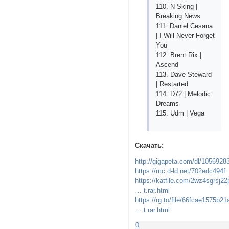
110. N Sking |
Breaking News
111. Daniel Cesana
| I Will Never Forget
You
112. Brent Rix |
Ascend
113. Dave Steward
| Restarted
114. D72 | Melodic
Dreams
115. Udm | Vega
Скачать:
http://gigapeta.com/dl/105692
https://mc.d-ld.net/702edc494f
https://katfile.com/2wz4sgrsj
… t.rar.html
https://rg.to/file/66fcae1575b2
… t.rar.html
0