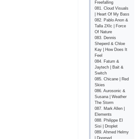
Freefalling
081. Cloud Visuals
| Heart Of My Bass
082. Pablo Anon &
Talla 2Xlc | Force
Of Nature
083. Dennis
Sheperd & Chloe
Kay | How Does It
Feel
084. Fatum &
Jaytech | Bait &
Switch
085. Chicane | Red
Skies
086. Aurosonic &
Susana | Weather
The Storm
087. Mark Allen |
Elements
088. Philippe El
Sisi | Droplet
089. Ahmed Helmy
| Doomed