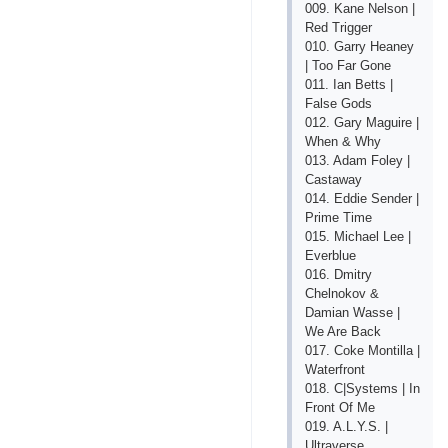
009. Kane Nelson |
Red Trigger
010. Garry Heaney
| Too Far Gone
011. Ian Betts |
False Gods
012. Gary Maguire |
When & Why
013. Adam Foley |
Castaway
014. Eddie Sender |
Prime Time
015. Michael Lee |
Everblue
016. Dmitry
Chelnokov &
Damian Wasse |
We Are Back
017. Coke Montilla |
Waterfront
018. C|Systems | In
Front Of Me
019. A.L.Y.S. |
Ultraverse