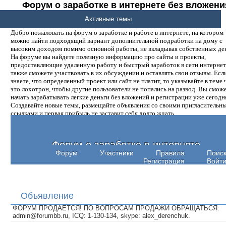
Форум о заработке в интернете без вложени
денег.
Активные темы
Добро пожаловать на форум о заработке и работе в интернете, на котором
можно найти подходящий вариант дополнительной подработки на дому с
высоким доходом помимо основной работы, не вкладывая собственных ден
На форуме вы найдете полезную информацию про сайты и проекты,
предоставляющие удаленную работу и быстрый заработок в сети интернет,
также сможете участвовать в их обсуждении и оставлять свои отзывы. Есл
знаете, что определенный проект или сайт не платит, то указывайте в теме 
это лохотрон, чтобы другие пользователи не попались на развод. Вы смож
начать зарабатывать легкие деньги без вложений и регистрации уже сегодн
Создавайте новые темы, размещайте объявления со своими пригласительн
ссылками и первая прибыль не заставит себя долго ждать.
Форум о заработке в интернете
Форум
Участники
Правила
Поис
Регистрация
Войт
Объявление
ФОРУМ ПРОДАЕТСЯ! ПО ВОПРОСАМ ПРОДАЖИ ОБРАЩАТЬСЯ:
admin@forumbb.ru, ICQ: 1-130-134, skype: alex_derenchuk.