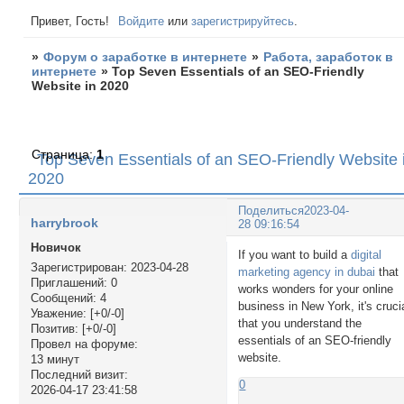
Привет, Гость!
Войдите
или
зарегистрируйтесь
.
»
Форум о заработке в интернете
»
Работа, заработок в
интернете
»
Top Seven Essentials of an SEO-Friendly
Website in 2020
Страница:
1
Top Seven Essentials of an SEO-Friendly Website 
2020
Поделиться
2023-04-
harrybrook
28 09:16:54
Новичок
If you want to build a
digital
Зарегистрирован
: 2023-04-28
marketing agency in dubai
that
Приглашений:
0
works wonders for your online
Сообщений:
4
business in New York, it's cruci
Уважение:
[+0/-0]
that you understand the
Позитив:
[+0/-0]
essentials of an SEO-friendly
Провел на форуме:
website.
13 минут
Последний визит:
0
2026-04-17 23:41:58