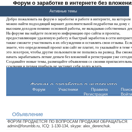
Форум о заработке в интернете без вложени
денег.
Активные темы
Добро пожаловать на форум о заработке и работе в интернете, на котором
можно найти подходящий вариант дополнительной подработки на дому с
высоким доходом помимо основной работы, не вкладывая собственных ден
На форуме вы найдете полезную информацию про сайты и проекты,
предоставляющие удаленную работу и быстрый заработок в сети интернет,
также сможете участвовать в их обсуждении и оставлять свои отзывы. Есл
знаете, что определенный проект или сайт не платит, то указывайте в теме 
это лохотрон, чтобы другие пользователи не попались на развод. Вы смож
начать зарабатывать легкие деньги без вложений и регистрации уже сегодн
Создавайте новые темы, размещайте объявления со своими пригласительн
ссылками и первая прибыль не заставит себя долго ждать.
Форум о заработке в интернете
Форум
Участники
Правила
Поис
Регистрация
Войт
Объявление
ФОРУМ ПРОДАЕТСЯ! ПО ВОПРОСАМ ПРОДАЖИ ОБРАЩАТЬСЯ:
admin@forumbb.ru, ICQ: 1-130-134, skype: alex_derenchuk.