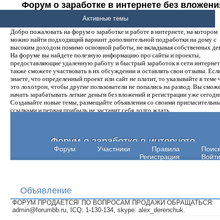
Форум о заработке в интернете без вложени
денег.
Активные темы
Добро пожаловать на форум о заработке и работе в интернете, на котором
можно найти подходящий вариант дополнительной подработки на дому с
высоким доходом помимо основной работы, не вкладывая собственных ден
На форуме вы найдете полезную информацию про сайты и проекты,
предоставляющие удаленную работу и быстрый заработок в сети интернет,
также сможете участвовать в их обсуждении и оставлять свои отзывы. Есл
знаете, что определенный проект или сайт не платит, то указывайте в теме 
это лохотрон, чтобы другие пользователи не попались на развод. Вы смож
начать зарабатывать легкие деньги без вложений и регистрации уже сегодн
Создавайте новые темы, размещайте объявления со своими пригласительн
ссылками и первая прибыль не заставит себя долго ждать.
Форум о заработке в интернете
Форум
Участники
Правила
Поис
Регистрация
Войт
Объявление
ФОРУМ ПРОДАЕТСЯ! ПО ВОПРОСАМ ПРОДАЖИ ОБРАЩАТЬСЯ:
admin@forumbb.ru, ICQ: 1-130-134, skype: alex_derenchuk.