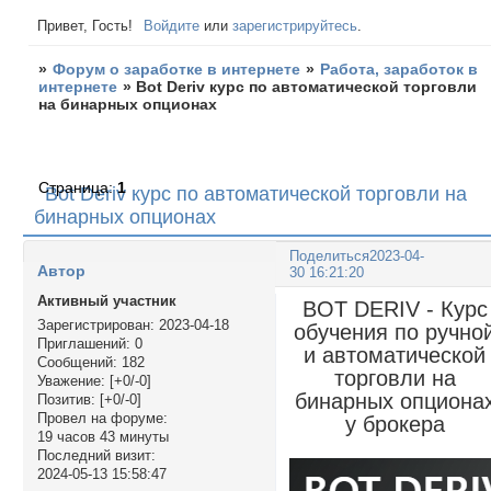
Привет, Гость!
Войдите
или
зарегистрируйтесь
.
»
Форум о заработке в интернете
»
Работа, заработок в
интернете
»
Bot Deriv курс по автоматической торговли
на бинарных опционах
Страница:
1
Bot Deriv курс по автоматической торговли на
бинарных опционах
Поделиться
2023-04-
Автор
30 16:21:20
Активный участник
BOT DERIV - Курс
Зарегистрирован
: 2023-04-18
обучения по ручно
Приглашений:
0
и автоматической
Сообщений:
182
торговли на
Уважение:
[+0/-0]
бинарных опциона
Позитив:
[+0/-0]
Провел на форуме:
у брокера
19 часов 43 минуты
Последний визит:
2024-05-13 15:58:47