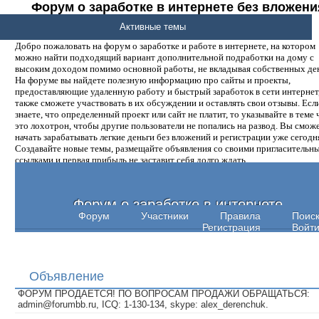
Форум о заработке в интернете без вложени
денег.
Активные темы
Добро пожаловать на форум о заработке и работе в интернете, на котором
можно найти подходящий вариант дополнительной подработки на дому с
высоким доходом помимо основной работы, не вкладывая собственных ден
На форуме вы найдете полезную информацию про сайты и проекты,
предоставляющие удаленную работу и быстрый заработок в сети интернет,
также сможете участвовать в их обсуждении и оставлять свои отзывы. Есл
знаете, что определенный проект или сайт не платит, то указывайте в теме 
это лохотрон, чтобы другие пользователи не попались на развод. Вы смож
начать зарабатывать легкие деньги без вложений и регистрации уже сегодн
Создавайте новые темы, размещайте объявления со своими пригласительн
ссылками и первая прибыль не заставит себя долго ждать.
Форум о заработке в интернете
Форум
Участники
Правила
Поис
Регистрация
Войт
Объявление
ФОРУМ ПРОДАЕТСЯ! ПО ВОПРОСАМ ПРОДАЖИ ОБРАЩАТЬСЯ:
admin@forumbb.ru, ICQ: 1-130-134, skype: alex_derenchuk.