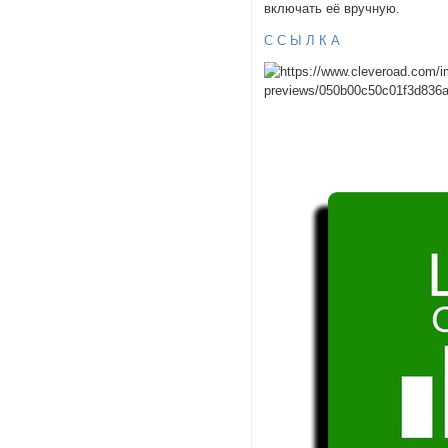
включать её вручную.
С С Ы Л К А