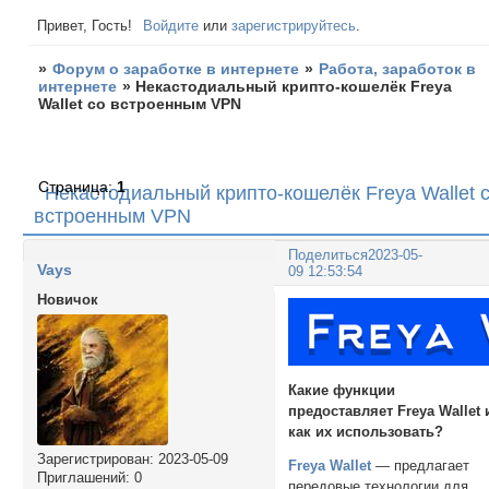
Привет, Гость!
Войдите
или
зарегистрируйтесь
.
»
Форум о заработке в интернете
»
Работа, заработок в
интернете
»
Некастодиальный крипто-кошелёк Freya
Wallet со встроенным VPN
Страница:
1
Некастодиальный крипто-кошелёк Freya Wallet 
встроенным VPN
Поделиться
2023-05-
Vays
09 12:53:54
Новичок
Какие функции
предоставляет Freya Wallet 
как их использовать?
Зарегистрирован
: 2023-05-09
Freya Wallet
— предлагает
Приглашений:
0
передовые технологии для