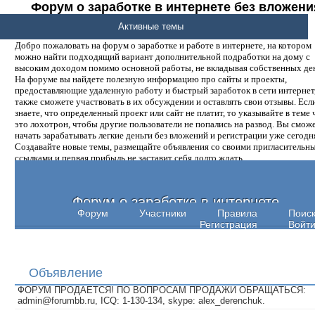
Форум о заработке в интернете без вложени
денег.
Активные темы
Добро пожаловать на форум о заработке и работе в интернете, на котором
можно найти подходящий вариант дополнительной подработки на дому с
высоким доходом помимо основной работы, не вкладывая собственных ден
На форуме вы найдете полезную информацию про сайты и проекты,
предоставляющие удаленную работу и быстрый заработок в сети интернет,
также сможете участвовать в их обсуждении и оставлять свои отзывы. Есл
знаете, что определенный проект или сайт не платит, то указывайте в теме 
это лохотрон, чтобы другие пользователи не попались на развод. Вы смож
начать зарабатывать легкие деньги без вложений и регистрации уже сегодн
Создавайте новые темы, размещайте объявления со своими пригласительн
ссылками и первая прибыль не заставит себя долго ждать.
Форум о заработке в интернете
Форум
Участники
Правила
Поис
Регистрация
Войт
Объявление
ФОРУМ ПРОДАЕТСЯ! ПО ВОПРОСАМ ПРОДАЖИ ОБРАЩАТЬСЯ:
admin@forumbb.ru, ICQ: 1-130-134, skype: alex_derenchuk.