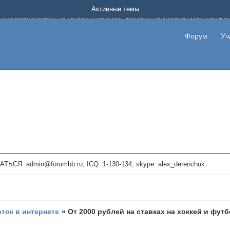
Форум о заработке в интернете без вложения денег.
Активные темы
на котором можно найти подходящий вариант дополнительной подработки на д
про сайты и проекты, предоставляющие удаленную работу и быстрый заработок
т или сайт не платит, то указывайте в теме что это лохотрон, чтобы другие по
Форум
Уч
те новые темы, размещайте объявления со своими пригласительными ссылками и
admin@forumbb.ru, ICQ: 1-130-134, skype: alex_derenchuk.
оток в интернете
»
От 2000 рублей на ставках на хоккей и фут