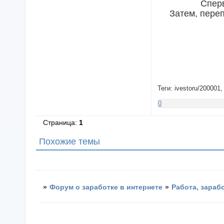
Сперв
Затем, переп
Теги: ivestoru/20000
0
Страница:
1
Похожие темы
»
Форум о заработке в интернете
»
Работа, зараб