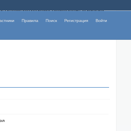
ому с высоким доходом помимо основной работы, не вкладывая
 в сети интернет, а также сможете участвовать в их обсуждении
льзователи не попались на развод. Вы сможете начать зарабатывать
астники
Правила
Поиск
Регистрация
Войти
 первая прибыль не заставит себя долго ждать.
бол