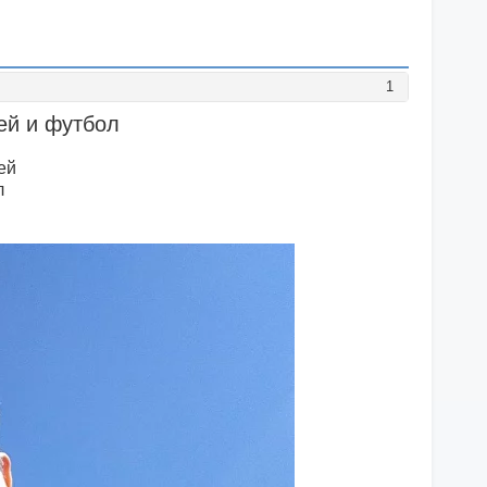
1
кей и футбол
ей
л