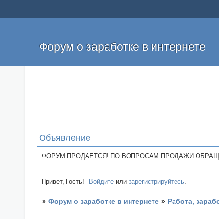
Добро пожаловать на форум о заработке и работе в интернете, 
собственных денег. На форуме вы найдете полезную информацию 
и оставлять свои отзывы. Если вы знаете, что определенный проек
легкие деньги без вложений и регистрации уже сегодня. Создавай
Форум о заработке в интернете
Объявление
ФОРУМ ПРОДАЕТСЯ! ПО ВОПРОСАМ ПРОДАЖИ ОБРАЩАТЬСЯ: 
Привет, Гость!
Войдите
или
зарегистрируйтесь
.
»
Форум о заработке в интернете
»
Работа, зараб