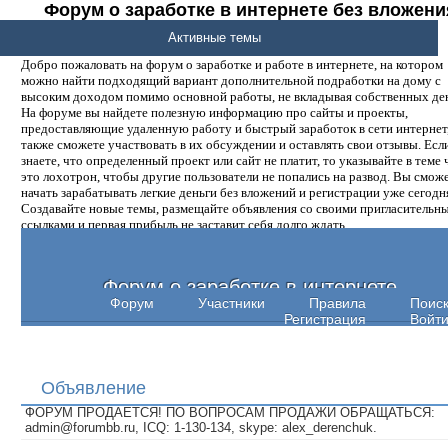
Форум о заработке в интернете без вложени
денег.
Активные темы
Добро пожаловать на форум о заработке и работе в интернете, на котором
можно найти подходящий вариант дополнительной подработки на дому с
высоким доходом помимо основной работы, не вкладывая собственных ден
На форуме вы найдете полезную информацию про сайты и проекты,
предоставляющие удаленную работу и быстрый заработок в сети интернет,
также сможете участвовать в их обсуждении и оставлять свои отзывы. Есл
знаете, что определенный проект или сайт не платит, то указывайте в теме 
это лохотрон, чтобы другие пользователи не попались на развод. Вы смож
начать зарабатывать легкие деньги без вложений и регистрации уже сегодн
Создавайте новые темы, размещайте объявления со своими пригласительн
ссылками и первая прибыль не заставит себя долго ждать.
Форум о заработке в интернете
Форум
Участники
Правила
Поис
Регистрация
Войт
Объявление
ФОРУМ ПРОДАЕТСЯ! ПО ВОПРОСАМ ПРОДАЖИ ОБРАЩАТЬСЯ:
admin@forumbb.ru, ICQ: 1-130-134, skype: alex_derenchuk.