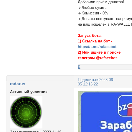
Добавили приём донатов!
🔹Любые суммы
🔹Комиссия - 0%
🔹Донаты поступают напрям
на ваш кошелёк в RA-WALLE
---
Запуск бота:
1) Ссылка на бот -
https://t.me/rafacebot
2) Или ищите в поиске
телеграм @rafacebot
0
Поделиться
2023-06-
radarus
05 12:13:22
Активный участник