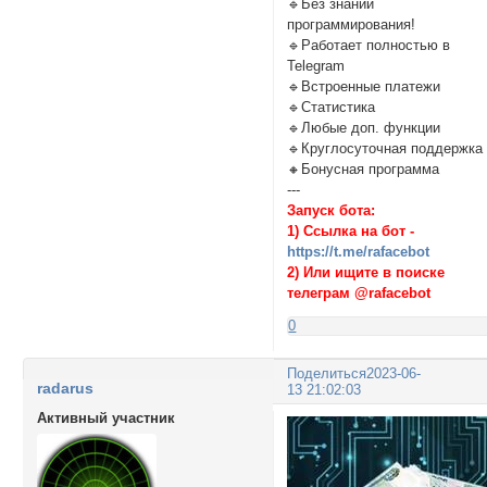
🔹Без знаний
программирования!
🔹Работает полностью в
Telegram
🔹Встроенные платежи
🔹Статистика
🔹Любые доп. функции
🔹Круглосуточная поддержка
🔸Бонусная программа
---
Запуск бота:
1) Ссылка на бот -
https://t.me/rafacebot
2) Или ищите в поиске
телеграм @rafacebot
0
Поделиться
2023-06-
radarus
13 21:02:03
Активный участник