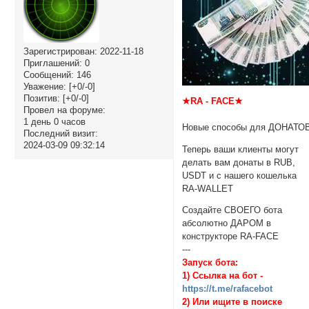
Зарегистрирован
: 2022-11-18
Приглашений:
0
Сообщений:
146
Уважение:
[+0/-0]
Позитив:
[+0/-0]
★RA - FACE★
Провел на форуме:
1 день 0 часов
Новые способы для ДОНАТО
Последний визит:
2024-03-09 09:32:14
Теперь ваши клиенты могут
делать вам донаты в RUB,
USDT и с нашего кошелька
RA-WALLET
Создайте СВОЕГО бота
абсолютно ДАРОМ в
конструкторе RA-FACE
---
Запуск бота:
1) Ссылка на бот -
https://t.me/rafacebot
2) Или ищите в поиске