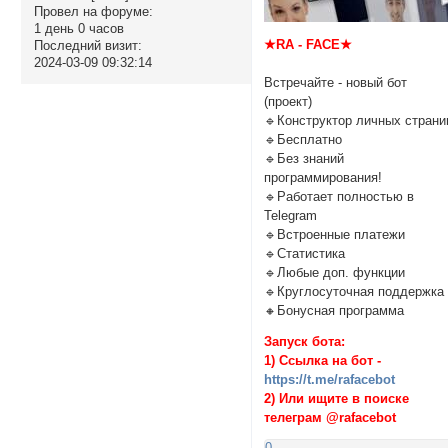
Провел на форуме:
1 день 0 часов
★RA - FACE★
Последний визит:
2024-03-09 09:32:14
Встречайте - новый бот
(проект)
🔹Конструктор личных страни
🔹Бесплатно
🔹Без знаний
программирования!
🔹Работает полностью в
Telegram
🔹Встроенные платежи
🔹Статистика
🔹Любые доп. функции
🔹Круглосуточная поддержка
🔸Бонусная программа
Запуск бота:
1) Ссылка на бот -
https://t.me/rafacebot
2) Или ищите в поиске
телеграм @rafacebot
0