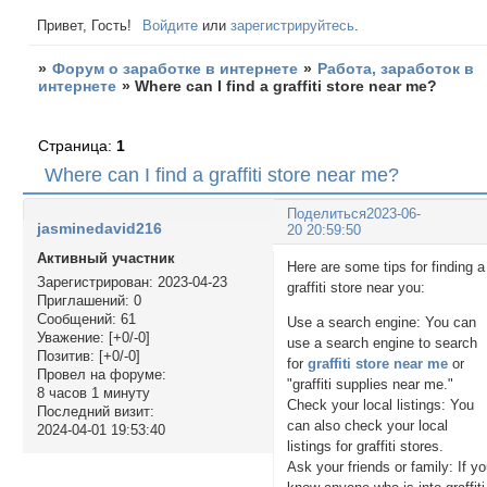
Привет, Гость!
Войдите
или
зарегистрируйтесь
.
»
Форум о заработке в интернете
»
Работа, заработок в
интернете
»
Where can I find a graffiti store near me?
Страница:
1
Where can I find a graffiti store near me?
Поделиться
2023-06-
jasminedavid216
20 20:59:50
Активный участник
Here are some tips for finding a
Зарегистрирован
: 2023-04-23
graffiti store near you:
Приглашений:
0
Сообщений:
61
Use a search engine: You can
Уважение:
[+0/-0]
use a search engine to search
Позитив:
[+0/-0]
for
graffiti store near me
or
Провел на форуме:
"graffiti supplies near me."
8 часов 1 минуту
Check your local listings: You
Последний визит:
can also check your local
2024-04-01 19:53:40
listings for graffiti stores.
Ask your friends or family: If y