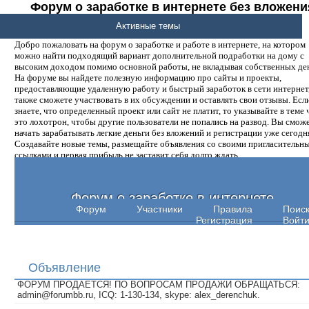
Форум о заработке в интернете без вложени
денег.
Активные темы
Добро пожаловать на форум о заработке и работе в интернете, на котором
можно найти подходящий вариант дополнительной подработки на дому с
высоким доходом помимо основной работы, не вкладывая собственных ден
На форуме вы найдете полезную информацию про сайты и проекты,
предоставляющие удаленную работу и быстрый заработок в сети интернет,
также сможете участвовать в их обсуждении и оставлять свои отзывы. Есл
знаете, что определенный проект или сайт не платит, то указывайте в теме 
это лохотрон, чтобы другие пользователи не попались на развод. Вы смож
начать зарабатывать легкие деньги без вложений и регистрации уже сегодн
Создавайте новые темы, размещайте объявления со своими пригласительн
ссылками и первая прибыль не заставит себя долго ждать.
Форум о заработке в интернете
Форум
Участники
Правила
Поис
Регистрация
Войт
Объявление
ФОРУМ ПРОДАЕТСЯ! ПО ВОПРОСАМ ПРОДАЖИ ОБРАЩАТЬСЯ:
admin@forumbb.ru, ICQ: 1-130-134, skype: alex_derenchuk.