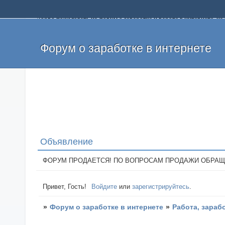
Добро пожаловать на форум о заработке и работе в интернете, 
собственных денег. На форуме вы найдете полезную информацию 
и оставлять свои отзывы. Если вы знаете, что определенный проек
легкие деньги без вложений и регистрации уже сегодня. Создавай
Форум о заработке в интернете
Объявление
ФОРУМ ПРОДАЕТСЯ! ПО ВОПРОСАМ ПРОДАЖИ ОБРАЩАТЬСЯ: 
Привет, Гость!
Войдите
или
зарегистрируйтесь
.
»
Форум о заработке в интернете
»
Работа, зараб