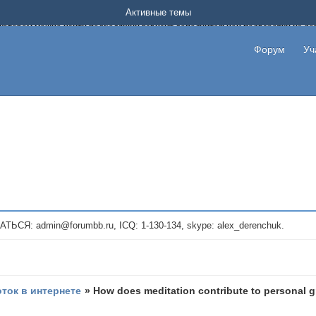
Форум о заработке в интернете без вложения денег.
Активные темы
на котором можно найти подходящий вариант дополнительной подработки на д
про сайты и проекты, предоставляющие удаленную работу и быстрый заработок
т или сайт не платит, то указывайте в теме что это лохотрон, чтобы другие по
Форум
Уч
те новые темы, размещайте объявления со своими пригласительными ссылками и
admin@forumbb.ru, ICQ: 1-130-134, skype: alex_derenchuk.
оток в интернете
»
How does meditation contribute to personal 