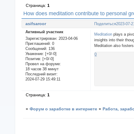
Страница:
1
How does meditation contribute to personal g
asifsaroor
Поделиться
2023-07-2
Активный участник
Meditation
plays a pivo
Зарегистрирован
: 2023-04-06
insights into their th
Приглашений:
0
Meditation also foster
Сообщений:
136
Уважение:
[+0/-0]
0
Позитив:
[+0/-0]
Провел на форуме:
18 часов 38 минут
Последний визит:
2024-07-29 15:49:11
Страница:
1
»
Форум о заработке в интернете
»
Работа, зараб