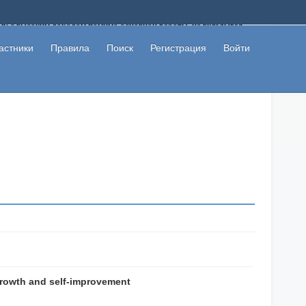
ому с высоким доходом помимо основной работы, не вкладывая
 в сети интернет, а также сможете участвовать в их обсуждении
льзователи не попались на развод. Вы сможете начать зарабатывать
астники
Правила
Поиск
Регистрация
Войти
 первая прибыль не заставит себя долго ждать.
growth and self-improvement