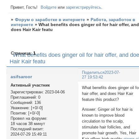
Привет, Гость!
Войдите
или
зарегистрируйтесь
.
»
Форум о заработке в интернете
»
Работа, заработок в
интернете
»
What benefits does ginger oil for hair offer, an
does Hair Kair featu
Страница:
1
What benefits does ginger oil for hair offer, and do
Hair Kair featu
Поделиться
2023-07-
asifsaroor
27 19:53:42
Активный участник
What benefits does ginger oil fo
Зарегистрирован
: 2023-04-06
hair offer, and does Hair Kair
Приглашений:
0
feature this product?
Сообщений:
136
Уважение:
[+0/-0]
Answer: Ginger oil for hair is
Позитив:
[+0/-0]
known to improve blood
Провел на форуме:
circulation to the scalp,
18 часов 38 минут
stimulate hair follicles, and
Последний визит:
promote hair growth. Yes, Hair
2024-07-29 15:49:11
Kair offers high-quality
ginger oi