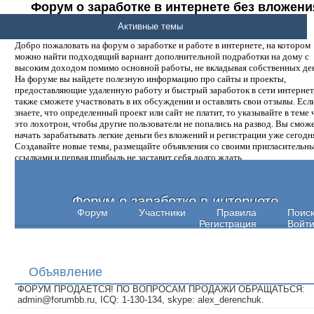
Форум о заработке в интернете без вложени
денег.
Активные темы
Добро пожаловать на форум о заработке и работе в интернете, на котором
можно найти подходящий вариант дополнительной подработки на дому с
высоким доходом помимо основной работы, не вкладывая собственных ден
На форуме вы найдете полезную информацию про сайты и проекты,
предоставляющие удаленную работу и быстрый заработок в сети интернет,
также сможете участвовать в их обсуждении и оставлять свои отзывы. Есл
знаете, что определенный проект или сайт не платит, то указывайте в теме 
это лохотрон, чтобы другие пользователи не попались на развод. Вы смож
начать зарабатывать легкие деньги без вложений и регистрации уже сегодн
Создавайте новые темы, размещайте объявления со своими пригласительн
ссылками и первая прибыль не заставит себя долго ждать.
Форум о заработке в интернете
Форум
Участники
Правила
Поис
Регистрация
Войт
Объявление
ФОРУМ ПРОДАЕТСЯ! ПО ВОПРОСАМ ПРОДАЖИ ОБРАЩАТЬСЯ:
admin@forumbb.ru, ICQ: 1-130-134, skype: alex_derenchuk.