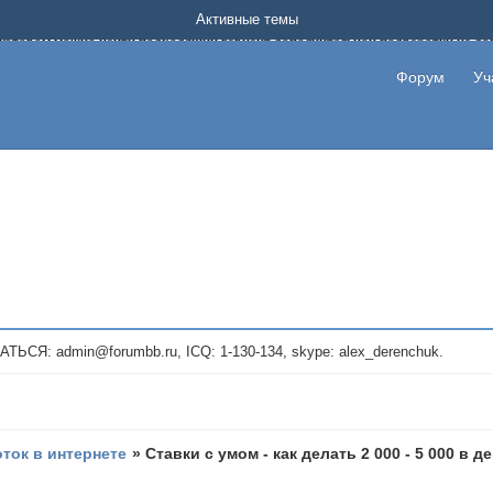
Форум о заработке в интернете без вложения денег.
Активные темы
на котором можно найти подходящий вариант дополнительной подработки на д
про сайты и проекты, предоставляющие удаленную работу и быстрый заработок
т или сайт не платит, то указывайте в теме что это лохотрон, чтобы другие по
Форум
Уч
те новые темы, размещайте объявления со своими пригласительными ссылками и
admin@forumbb.ru, ICQ: 1-130-134, skype: alex_derenchuk.
оток в интернете
»
Ставки с умом - как делать 2 000 - 5 000 в д