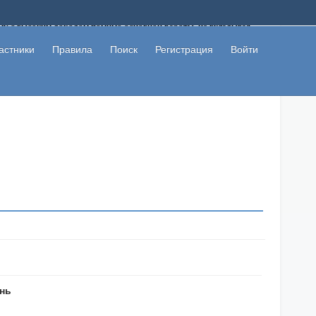
ому с высоким доходом помимо основной работы, не вкладывая
 в сети интернет, а также сможете участвовать в их обсуждении
льзователи не попались на развод. Вы сможете начать зарабатывать
астники
Правила
Поиск
Регистрация
Войти
 первая прибыль не заставит себя долго ждать.
ень