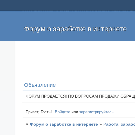
Добро пожаловать на форум о заработке и работе в интернете, 
собственных денег. На форуме вы найдете полезную информацию 
и оставлять свои отзывы. Если вы знаете, что определенный проек
легкие деньги без вложений и регистрации уже сегодня. Создавай
Форум о заработке в интернете
Объявление
ФОРУМ ПРОДАЕТСЯ! ПО ВОПРОСАМ ПРОДАЖИ ОБРАЩАТЬСЯ: 
Привет, Гость!
Войдите
или
зарегистрируйтесь
.
»
Форум о заработке в интернете
»
Работа, зараб