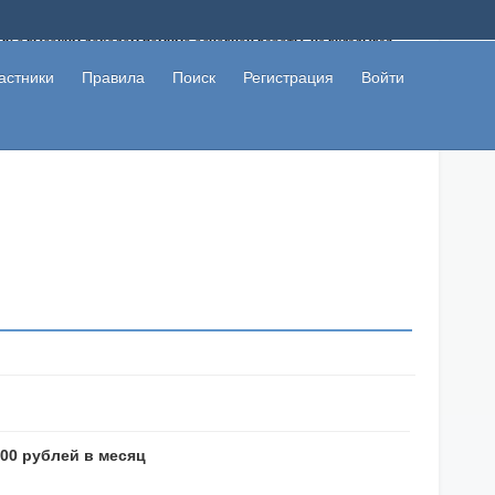
ому с высоким доходом помимо основной работы, не вкладывая
 в сети интернет, а также сможете участвовать в их обсуждении
льзователи не попались на развод. Вы сможете начать зарабатывать
астники
Правила
Поиск
Регистрация
Войти
 первая прибыль не заставит себя долго ждать.
000 рублей в месяц