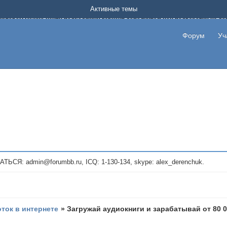
Форум о заработке в интернете без вложения денег.
Активные темы
на котором можно найти подходящий вариант дополнительной подработки на д
про сайты и проекты, предоставляющие удаленную работу и быстрый заработок
т или сайт не платит, то указывайте в теме что это лохотрон, чтобы другие по
Форум
Уч
те новые темы, размещайте объявления со своими пригласительными ссылками и
admin@forumbb.ru, ICQ: 1-130-134, skype: alex_derenchuk.
оток в интернете
»
Загружай аудиокниги и зарабатывай от 80 