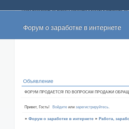
Добро пожаловать на форум о заработке и работе в интернете, 
собственных денег. На форуме вы найдете полезную информацию 
и оставлять свои отзывы. Если вы знаете, что определенный проек
легкие деньги без вложений и регистрации уже сегодня. Создавай
Форум о заработке в интернете
Объявление
ФОРУМ ПРОДАЕТСЯ! ПО ВОПРОСАМ ПРОДАЖИ ОБРАЩАТЬСЯ: 
Привет, Гость!
Войдите
или
зарегистрируйтесь
.
»
Форум о заработке в интернете
»
Работа, зараб