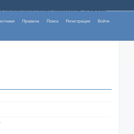
ому с высоким доходом помимо основной работы, не вкладывая
 в сети интернет, а также сможете участвовать в их обсуждении
льзователи не попались на развод. Вы сможете начать зарабатывать
астники
Правила
Поиск
Регистрация
Войти
 первая прибыль не заставит себя долго ждать.
?