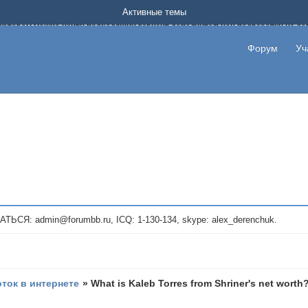
Форум о заработке в интернете без вложения денег.
Активные темы
на котором можно найти подходящий вариант дополнительной подработки на д
про сайты и проекты, предоставляющие удаленную работу и быстрый заработок
т или сайт не платит, то указывайте в теме что это лохотрон, чтобы другие по
Форум
Уч
те новые темы, размещайте объявления со своими пригласительными ссылками и
admin@forumbb.ru, ICQ: 1-130-134, skype: alex_derenchuk.
оток в интернете
»
What is Kaleb Torres from Shriner's net worth