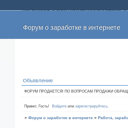
Добро пожаловать на форум о заработке и работе в интернете, 
собственных денег. На форуме вы найдете полезную информацию 
и оставлять свои отзывы. Если вы знаете, что определенный проек
легкие деньги без вложений и регистрации уже сегодня. Создавай
Форум о заработке в интернете
Объявление
ФОРУМ ПРОДАЕТСЯ! ПО ВОПРОСАМ ПРОДАЖИ ОБРАЩАТЬСЯ: 
Привет, Гость!
Войдите
или
зарегистрируйтесь
.
»
Форум о заработке в интернете
»
Работа, зараб