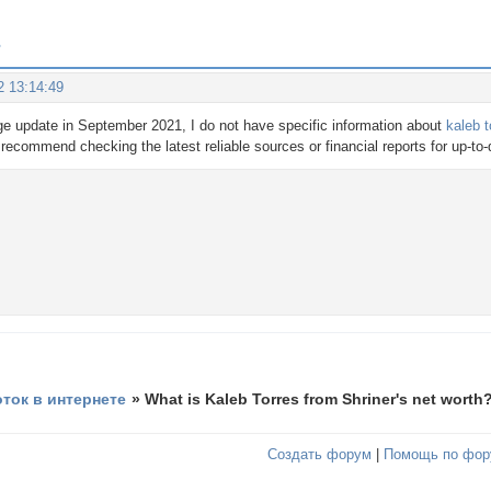
?
2 13:14:49
e update in September 2021, I do not have specific information about
kaleb t
recommend checking the latest reliable sources or financial reports for up-to-
оток в интернете
»
What is Kaleb Torres from Shriner's net worth
Создать форум
|
Помощь по фор