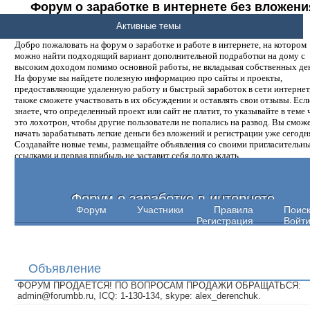
Форум о заработке в интернете без вложени
денег.
Активные темы
Добро пожаловать на форум о заработке и работе в интернете, на котором
можно найти подходящий вариант дополнительной подработки на дому с
высоким доходом помимо основной работы, не вкладывая собственных ден
На форуме вы найдете полезную информацию про сайты и проекты,
предоставляющие удаленную работу и быстрый заработок в сети интернет,
также сможете участвовать в их обсуждении и оставлять свои отзывы. Есл
знаете, что определенный проект или сайт не платит, то указывайте в теме 
это лохотрон, чтобы другие пользователи не попались на развод. Вы смож
начать зарабатывать легкие деньги без вложений и регистрации уже сегодн
Создавайте новые темы, размещайте объявления со своими пригласительн
ссылками и первая прибыль не заставит себя долго ждать.
Форум о заработке в интернете
Форум
Участники
Правила
Поис
Регистрация
Войт
Объявление
ФОРУМ ПРОДАЕТСЯ! ПО ВОПРОСАМ ПРОДАЖИ ОБРАЩАТЬСЯ:
admin@forumbb.ru, ICQ: 1-130-134, skype: alex_derenchuk.