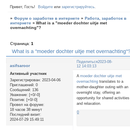
Привет, Гость!
Войдите
или
зарегистрируйтесь
.
»
Форум о заработке в интернете
»
Работа, заработок в
интернете
»
What is a "moeder dochter uitje met
overnachting"?
Страница:
1
What is a "moeder dochter uitje met overnachting"
Поделиться
2023-08-
asifsaroor
12 14:03:13
Активный участник
A
moeder dochter uitje met
Зарегистрирован
: 2023-04-06
overnachting
translates to a
Приглашений:
0
mother-daughter outing with an
Сообщений:
136
overnight stay, offering an
Уважение:
[+0/-0]
opportunity for shared activities
Позитив:
[+0/-0]
and relaxation.
Провел на форуме:
18 часов 38 минут
0
Последний визит:
2024-07-29 15:49:11