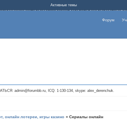
Форум о заработке в интернете без вложения денег.
Активные темы
на котором можно найти подходящий вариант дополнительной подработки на д
про сайты и проекты, предоставляющие удаленную работу и быстрый заработок
т или сайт не платит, то указывайте в теме что это лохотрон, чтобы другие по
Форум
Уч
те новые темы, размещайте объявления со своими пригласительными ссылками и
admin@forumbb.ru, ICQ: 1-130-134, skype: alex_derenchuk.
рт, онлайн лотереи, игры казино
»
Сериалы онлайн