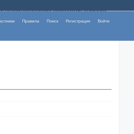
ому с высоким доходом помимо основной работы, не вкладывая
 в сети интернет, а также сможете участвовать в их обсуждении
льзователи не попались на развод. Вы сможете начать зарабатывать
астники
Правила
Поиск
Регистрация
Войти
 первая прибыль не заставит себя долго ждать.