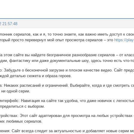
2 21:57:48
лонник сериалов, как и я, то точно знаете, как важно иметь доступ к с
оторый просто перевернул мой опыт просмотра сериалов – это
https://play
а этом сайте вы найдете безграничное разнообразие сериалов – от класс
дии, фантастику или даже документальные шоу, здесь точно есть что-то
о: Забудьте о бесконечной загрузке и плохом качестве видео. Сайт пре
ждой деталью сюжета и образа героев.
а: Никаких расписаний и ограничений. Выбирайте, когда и где смотреть
 ни одной серии.
интерфейс: Навигация на сайте так удобна, что даже новичок с легкость
определиться с выбором.
тройствах: Этот сайт адаптирован для просмотра на любых устройствах 
воих любимых сериалов.
ления: Сайт всегда следит за актуальностью и добавляет новые серии м