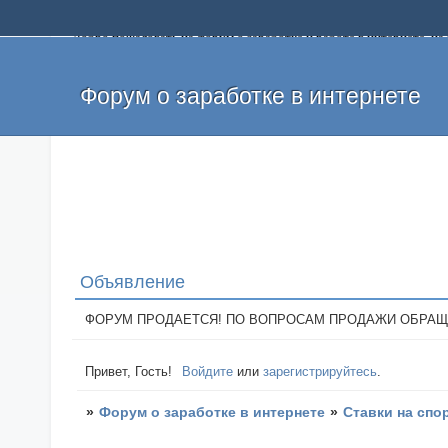
Добро пожаловать на форум о заработке и работе в интернете, 
собственных денег. На форуме вы найдете полезную информацию 
и оставлять свои отзывы. Если вы знаете, что определенный проек
легкие деньги без вложений и регистрации уже сегодня. Создавай
Форум о заработке в интернете
Объявление
ФОРУМ ПРОДАЕТСЯ! ПО ВОПРОСАМ ПРОДАЖИ ОБРАЩАТЬСЯ: 
Привет, Гость!
Войдите
или
зарегистрируйтесь
.
»
Форум о заработке в интернете
»
Ставки на спо