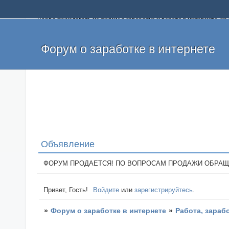
Добро пожаловать на форум о заработке и работе в интернете, 
собственных денег. На форуме вы найдете полезную информацию 
и оставлять свои отзывы. Если вы знаете, что определенный проек
легкие деньги без вложений и регистрации уже сегодня. Создавай
Форум о заработке в интернете
Объявление
ФОРУМ ПРОДАЕТСЯ! ПО ВОПРОСАМ ПРОДАЖИ ОБРАЩАТЬСЯ: 
Привет, Гость!
Войдите
или
зарегистрируйтесь
.
»
Форум о заработке в интернете
»
Работа, зараб