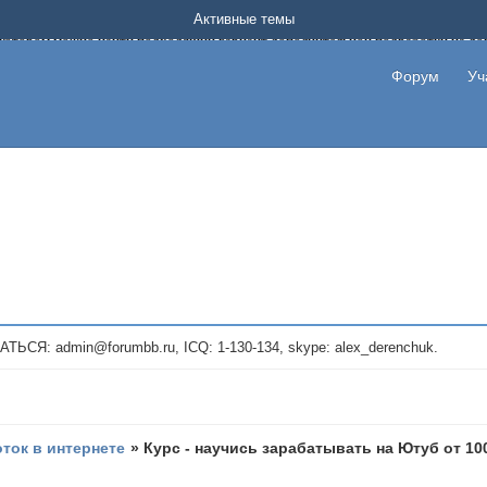
Форум о заработке в интернете без вложения денег.
Активные темы
на котором можно найти подходящий вариант дополнительной подработки на д
про сайты и проекты, предоставляющие удаленную работу и быстрый заработок
т или сайт не платит, то указывайте в теме что это лохотрон, чтобы другие по
Форум
Уч
те новые темы, размещайте объявления со своими пригласительными ссылками и
admin@forumbb.ru, ICQ: 1-130-134, skype: alex_derenchuk.
оток в интернете
»
Курс - научись зарабатывать на Ютуб от 10