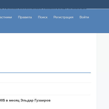
ому с высоким доходом помимо основной работы, не вкладывая
 в сети интернет, а также сможете участвовать в их обсуждении
льзователи не попались на развод. Вы сможете начать зарабатывать
астники
Правила
Поиск
Регистрация
Войти
 первая прибыль не заставит себя долго ждать.
00$ в месяц Эльдар Гузаиров