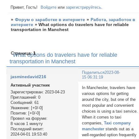
Привет, Гость!
Войдите
или
зарегистрируйтесь
.
»
Форум о заработке в интернете
»
Работа, заработок в
интернете
»
What options do travelers have for reliable
transportation in Manchest
Страница:
1
What options do travelers have for reliable
transportation in Manchest
Поделиться
2023-08-
jasminedavid216
15 06:31:19
Активный участник
In Manchester, travelers have
Зарегистрирован
: 2023-04-23
various options for getting
Приглашений:
0
around the city, but one of the
Сообщений:
61
most popular and convenient
Уважение:
[+0/-0]
choices is using a taxi service.
Позитив:
[+0/-0]
When it comes to taxi
Провел на форуме:
companies,
Taxi company
8 часов 1 минуту
manchester
stands out as a
Последний визит:
2024-04-01 19:53:40
well-regarded option frequently