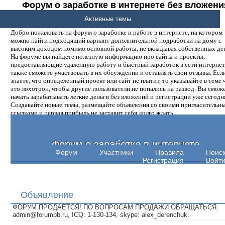
Форум о заработке в интернете без вложени
денег.
Активные темы
Добро пожаловать на форум о заработке и работе в интернете, на котором
можно найти подходящий вариант дополнительной подработки на дому с
высоким доходом помимо основной работы, не вкладывая собственных ден
На форуме вы найдете полезную информацию про сайты и проекты,
предоставляющие удаленную работу и быстрый заработок в сети интернет,
также сможете участвовать в их обсуждении и оставлять свои отзывы. Есл
знаете, что определенный проект или сайт не платит, то указывайте в теме 
это лохотрон, чтобы другие пользователи не попались на развод. Вы смож
начать зарабатывать легкие деньги без вложений и регистрации уже сегодн
Создавайте новые темы, размещайте объявления со своими пригласительн
ссылками и первая прибыль не заставит себя долго ждать.
Форум о заработке в интернете
Форум
Участники
Правила
Поис
Регистрация
Войт
Объявление
ФОРУМ ПРОДАЕТСЯ! ПО ВОПРОСАМ ПРОДАЖИ ОБРАЩАТЬСЯ:
admin@forumbb.ru, ICQ: 1-130-134, skype: alex_derenchuk.