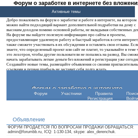
Форум о заработке в интернете без вложени
денег.
Активные темы
Добро пожаловать на форум о заработке и работе в интернете, на котором
можно найти подходящий вариант дополнительной подработки на дому с
высоким доходом помимо основной работы, не вкладывая собственных ден
На форуме вы найдете полезную информацию про сайты и проекты,
предоставляющие удаленную работу и быстрый заработок в сети интернет,
также сможете участвовать в их обсуждении и оставлять свои отзывы. Есл
знаете, что определенный проект или сайт не платит, то указывайте в теме 
это лохотрон, чтобы другие пользователи не попались на развод. Вы смож
начать зарабатывать легкие деньги без вложений и регистрации уже сегодн
Создавайте новые темы, размещайте объявления со своими пригласительн
ссылками и первая прибыль не заставит себя долго ждать.
Форум о заработке в интернете
Форум
Участники
Правила
Поис
Регистрация
Войт
Объявление
ФОРУМ ПРОДАЕТСЯ! ПО ВОПРОСАМ ПРОДАЖИ ОБРАЩАТЬСЯ:
admin@forumbb.ru, ICQ: 1-130-134, skype: alex_derenchuk.