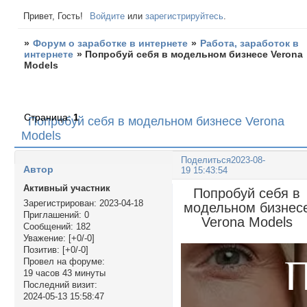
Привет, Гость!
Войдите
или
зарегистрируйтесь
.
»
Форум о заработке в интернете
»
Работа, заработок в
интернете
»
Попробуй себя в модельном бизнесе Verona
Models
Страница:
1
Попробуй себя в модельном бизнесе Verona
Models
Поделиться
2023-08-
Автор
19 15:43:54
Активный участник
Попробуй себя в
Зарегистрирован
: 2023-04-18
модельном бизнес
Приглашений:
0
Verona Models
Сообщений:
182
Уважение:
[+0/-0]
Позитив:
[+0/-0]
Провел на форуме:
19 часов 43 минуты
Последний визит:
2024-05-13 15:58:47