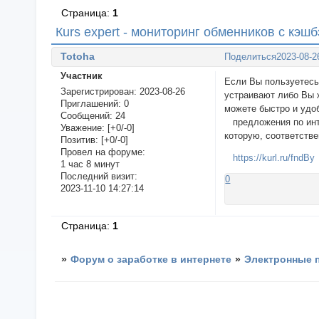
Страница:
1
Кurs expert - мониторинг обменников с кэшбэ
Totoha
Поделиться
2023-08-2
Участник
Если Вы пользуетесь
Зарегистрирован
: 2023-08-26
устраивают либо Вы 
Приглашений:
0
можете быстро и удо
Сообщений:
24
предложения по инте
Уважение:
[+0/-0]
которую, соответстве
Позитив:
[+0/-0]
Провел на форуме:
https://kurl.ru/fndBy
1 час 8 минут
Последний визит:
0
2023-11-10 14:27:14
Страница:
1
»
Форум о заработке в интернете
»
Электронные 