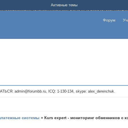
Форум о заработке в интернете без вложения денег.
Активные темы
на котором можно найти подходящий вариант дополнительной подработки на д
про сайты и проекты, предоставляющие удаленную работу и быстрый заработок
т или сайт не платит, то указывайте в теме что это лохотрон, чтобы другие по
Форум
Уч
те новые темы, размещайте объявления со своими пригласительными ссылками и
admin@forumbb.ru, ICQ: 1-130-134, skype: alex_derenchuk.
платежные системы
»
Кurs expert - мониторинг обменников с кэ