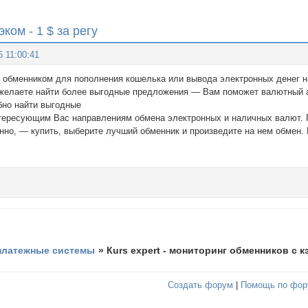
ком - 1 $ за регу
6 11:00:41
 обменником для пополнения кошелька или вывода электронных денег на
желаете найти более выгодные предложения — Вам поможет валютный а
бно найти выгодные
ресующим Вас направлениям обмена электронных и наличных валют. Пр
нно, — купить, выберите лучший обменник и произведите на нем обмен. 
платежные системы
»
Кurs expert - мониторинг обменников с кэ
Создать форум
|
Помощь по фор