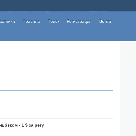
ому с высоким доходом помимо основной работы, не вкладывая
 в сети интернет, а также сможете участвовать в их обсуждении
льзователи не попались на развод. Вы сможете начать зарабатывать
астники
Правила
Поиск
Регистрация
Войти
 первая прибыль не заставит себя долго ждать.
шбэком - 1 $ за регу