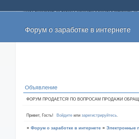
Добро пожаловать на форум о заработке и работе в интернете, 
собственных денег. На форуме вы найдете полезную информацию 
и оставлять свои отзывы. Если вы знаете, что определенный проек
легкие деньги без вложений и регистрации уже сегодня. Создавай
Форум о заработке в интернете
Объявление
ФОРУМ ПРОДАЕТСЯ! ПО ВОПРОСАМ ПРОДАЖИ ОБРАЩАТЬСЯ: 
Привет, Гость!
Войдите
или
зарегистрируйтесь
.
»
Форум о заработке в интернете
»
Электронные 