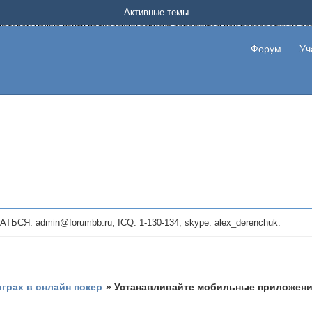
Форум о заработке в интернете без вложения денег.
Активные темы
на котором можно найти подходящий вариант дополнительной подработки на д
про сайты и проекты, предоставляющие удаленную работу и быстрый заработок
т или сайт не платит, то указывайте в теме что это лохотрон, чтобы другие по
Форум
Уч
те новые темы, размещайте объявления со своими пригласительными ссылками и
admin@forumbb.ru, ICQ: 1-130-134, skype: alex_derenchuk.
играх в онлайн покер
»
Устанавливайте мобильные приложения