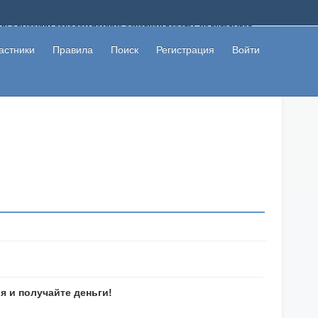
ому с высоким доходом помимо основной работы, не вкладывая
 в сети интернет, а также сможете участвовать в их обсуждении
льзователи не попались на развод. Вы сможете начать зарабатывать
астники
Правила
Поиск
Регистрация
Войти
 первая прибыль не заставит себя долго ждать.
 и получайте деньги!