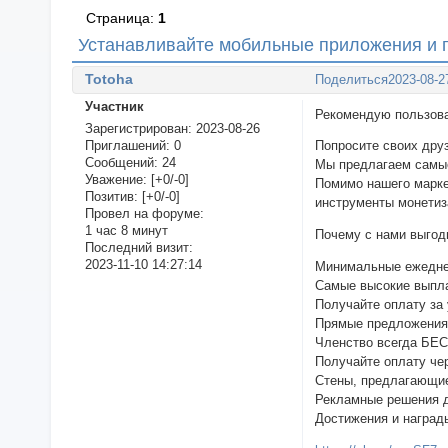
Страница:
1
Устанавливайте мобильные приложения и п
Totoha
Поделиться
2023-08-2
Участник
Рекомендую пользова
Зарегистрирован
: 2023-08-26
Приглашений:
0
Попросите своих друз
Сообщений:
24
Мы предлагаем самые
Уважение:
[+0/-0]
Помимо нашего марке
Позитив:
[+0/-0]
инструменты монетиз
Провел на форуме:
1 час 8 минут
Почему с нами выгод
Последний визит:
2023-11-10 14:27:14
Минимальные ежедне
Самые высокие выпл
Получайте оплату за
Прямые предложения
Членство всегда Б
Получайте оплату чер
Стены, предлагающи
Рекламные решения 
Достижения и наград