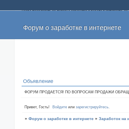
Добро пожаловать на форум о заработке и работе в интернете, 
собственных денег. На форуме вы найдете полезную информацию 
и оставлять свои отзывы. Если вы знаете, что определенный проек
легкие деньги без вложений и регистрации уже сегодня. Создавай
Форум о заработке в интернете
Объявление
ФОРУМ ПРОДАЕТСЯ! ПО ВОПРОСАМ ПРОДАЖИ ОБРАЩАТЬСЯ: 
Привет, Гость!
Войдите
или
зарегистрируйтесь
.
»
Форум о заработке в интернете
»
Заработок на 