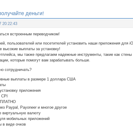
олучайте деньги!
7 20:22:43
ться встроенным переводчиком!
ей, пользователей или посетителей установить наши приложения для iOS
 высокие выплаты за установку!
тплейса, мы также предлагаем надежные инструменты, такие как стены 
ации, которые помогут вам зарабатывать больше.
но сотрудничать?
вные выплаты в размере 1 доллара США
аты
 установку приложения
 CPI
ЕСПЛАТНО
ез Paypal, Payoneer и многое другое
е виртуальную валюту
для мобильных приложений
ы в виде очков