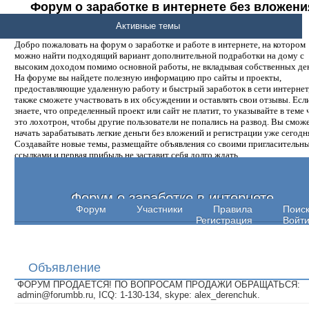
Форум о заработке в интернете без вложени
денег.
Активные темы
Добро пожаловать на форум о заработке и работе в интернете, на котором
можно найти подходящий вариант дополнительной подработки на дому с
высоким доходом помимо основной работы, не вкладывая собственных ден
На форуме вы найдете полезную информацию про сайты и проекты,
предоставляющие удаленную работу и быстрый заработок в сети интернет,
также сможете участвовать в их обсуждении и оставлять свои отзывы. Есл
знаете, что определенный проект или сайт не платит, то указывайте в теме 
это лохотрон, чтобы другие пользователи не попались на развод. Вы смож
начать зарабатывать легкие деньги без вложений и регистрации уже сегодн
Создавайте новые темы, размещайте объявления со своими пригласительн
ссылками и первая прибыль не заставит себя долго ждать.
Форум о заработке в интернете
Форум
Участники
Правила
Поис
Регистрация
Войт
Объявление
ФОРУМ ПРОДАЕТСЯ! ПО ВОПРОСАМ ПРОДАЖИ ОБРАЩАТЬСЯ:
admin@forumbb.ru, ICQ: 1-130-134, skype: alex_derenchuk.