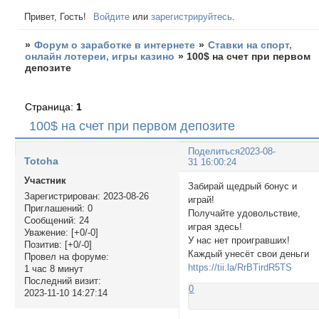
Привет, Гость!
Войдите
или
зарегистрируйтесь
.
»
Форум о заработке в интернете
»
Ставки на спорт,
онлайн лотереи, игры казино
»
100$ на счет при первом
депозите
Страница:
1
100$ на счет при первом депозите
Поделиться
2023-08-
Totoha
31 16:00:24
Участник
Забирай щедрый бонус и
Зарегистрирован
: 2023-08-26
играй!
Приглашений:
0
Получайте удовольствие,
Сообщений:
24
играя здесь!
Уважение:
[+0/-0]
У нас нет проигравших!
Позитив:
[+0/-0]
Каждый унесёт свои деньги
Провел на форуме:
https://tii.la/RrBTirdR5TS
1 час 8 минут
Последний визит:
0
2023-11-10 14:27:14