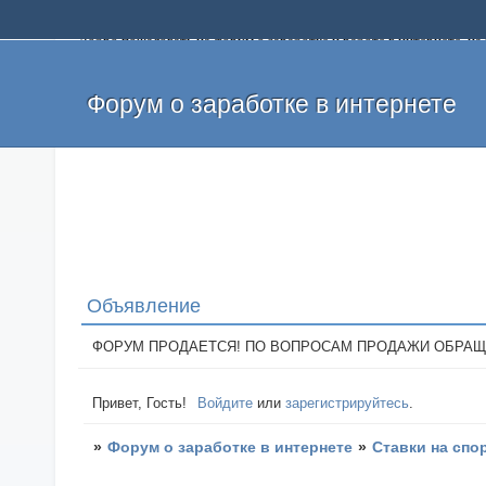
Добро пожаловать на форум о заработке и работе в интернете, 
собственных денег. На форуме вы найдете полезную информацию 
и оставлять свои отзывы. Если вы знаете, что определенный проек
легкие деньги без вложений и регистрации уже сегодня. Создавай
Форум о заработке в интернете
Объявление
ФОРУМ ПРОДАЕТСЯ! ПО ВОПРОСАМ ПРОДАЖИ ОБРАЩАТЬСЯ: 
Привет, Гость!
Войдите
или
зарегистрируйтесь
.
»
Форум о заработке в интернете
»
Ставки на спо