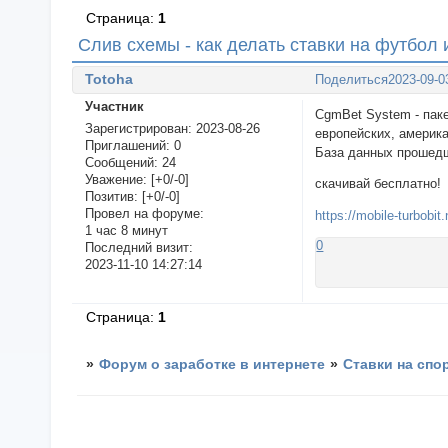
Страница:
1
Слив схемы - как делать ставки на футбол
Totoha
Поделиться
2023-09-0
Участник
CgmBet System - пак
Зарегистрирован
: 2023-08-26
европейских, америк
Приглашений:
0
База данных прошед
Сообщений:
24
Уважение:
[+0/-0]
скачивай бесплатно!
Позитив:
[+0/-0]
Провел на форуме:
https://mobile-turbobit
1 час 8 минут
0
Последний визит:
2023-11-10 14:27:14
Страница:
1
»
Форум о заработке в интернете
»
Ставки на спо