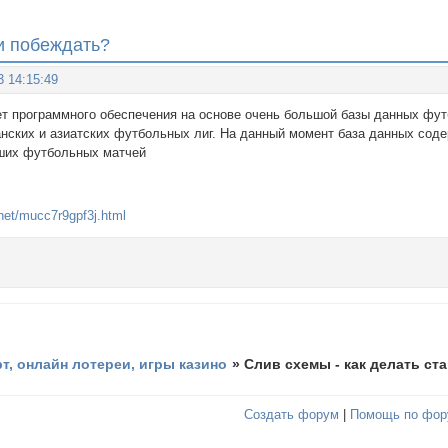
 и побеждать?
3 14:15:49
ет программного обеспечения на основе очень большой базы данных фу
анских и азиатских футбольных лиг. На данный момент база данных соде
ших футбольных матчей
.net/mucc7r9gpf3j.html
рт, онлайн лотереи, игры казино
»
Слив схемы - как делать ст
Создать форум
|
Помощь по фор