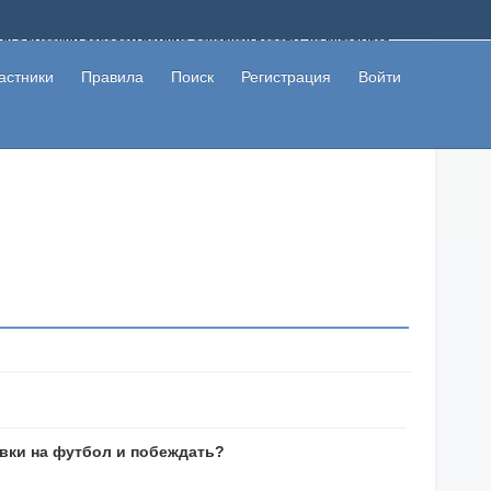
ому с высоким доходом помимо основной работы, не вкладывая
 в сети интернет, а также сможете участвовать в их обсуждении
льзователи не попались на развод. Вы сможете начать зарабатывать
астники
Правила
Поиск
Регистрация
Войти
 первая прибыль не заставит себя долго ждать.
авки на футбол и побеждать?