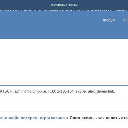
Форум о заработке в интернете без вложения денег.
Активные темы
на котором можно найти подходящий вариант дополнительной подработки на д
про сайты и проекты, предоставляющие удаленную работу и быстрый заработок
т или сайт не платит, то указывайте в теме что это лохотрон, чтобы другие по
Форум
Уч
те новые темы, размещайте объявления со своими пригласительными ссылками и
admin@forumbb.ru, ICQ: 1-130-134, skype: alex_derenchuk.
рт, онлайн лотереи, игры казино
»
Слив схемы - как делать ст