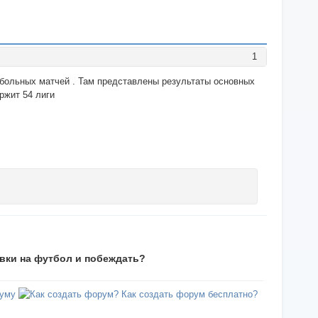
1
тбольных матчей . Там представлены результаты основных
ржит 54 лиги
авки на футбол и побеждать?
уму