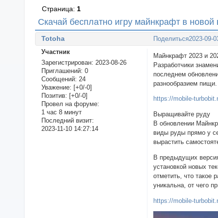
Страница:
1
Скачай бесплатно игру майнкрафт в новой 
Totoha
Поделиться
2023-09-0
Участник
Майнкрафт 2023 и 20
Зарегистрирован
: 2023-08-26
Разработчики знамен
Приглашений:
0
последнем обновлении
Сообщений:
24
разнообразием пищи.
Уважение:
[+0/-0]
Позитив:
[+0/-0]
https://mobile-turbobi
Провел на форуме:
1 час 8 минут
Выращивайте руду
Последний визит:
В обновлении Майнкр
2023-11-10 14:27:14
виды руды прямо у с
вырастить самостоят
В предыдущих версия
установкой новых те
отметить, что такое 
уникальна, от чего п
https://mobile-turbobi