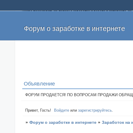
Добро пожаловать на форум о заработке и работе в интернете, 
собственных денег. На форуме вы найдете полезную информацию 
и оставлять свои отзывы. Если вы знаете, что определенный проек
легкие деньги без вложений и регистрации уже сегодня. Создавай
Форум о заработке в интернете
Объявление
ФОРУМ ПРОДАЕТСЯ! ПО ВОПРОСАМ ПРОДАЖИ ОБРАЩАТЬСЯ: 
Привет, Гость!
Войдите
или
зарегистрируйтесь
.
»
Форум о заработке в интернете
»
Заработок на 