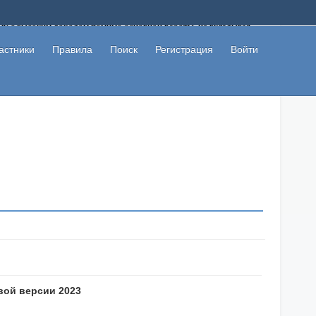
ому с высоким доходом помимо основной работы, не вкладывая
 в сети интернет, а также сможете участвовать в их обсуждении
льзователи не попались на развод. Вы сможете начать зарабатывать
астники
Правила
Поиск
Регистрация
Войти
 первая прибыль не заставит себя долго ждать.
вой версии 2023