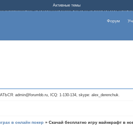
Форум о заработке в интернете без вложения денег.
Активные темы
на котором можно найти подходящий вариант дополнительной подработки на д
про сайты и проекты, предоставляющие удаленную работу и быстрый заработок
т или сайт не платит, то указывайте в теме что это лохотрон, чтобы другие по
Форум
Уч
те новые темы, размещайте объявления со своими пригласительными ссылками и
admin@forumbb.ru, ICQ: 1-130-134, skype: alex_derenchuk.
играх в онлайн покер
»
Скачай бесплатно игру майнкрафт в но