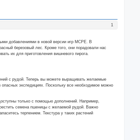
1
ными добавлениями в новой версии игр MCPE. В
расный березовый лес. Кроме того, они порадовали нас
вать их для приготовления вишневого пирога.
ений с рудой. Теперь вы можете выращивать желаемые
 в опасных экспедициях. Поскольку все необходимое можно
 доступны только с помощью дополнений. Например,
скрестить семена пшеницы с желаемой рудой. Важно
запаситесь терпением. Текстура у таких растений