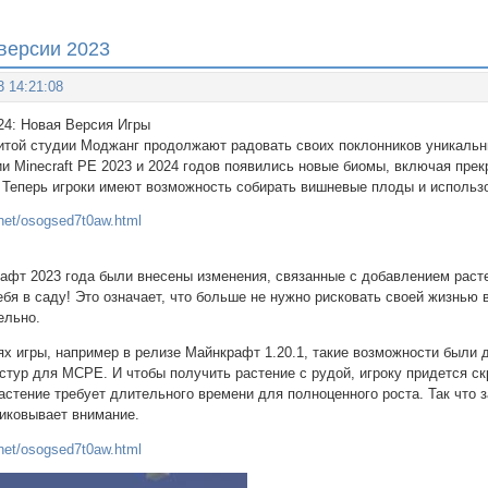
версии 2023
3 14:21:08
24: Новая Версия Игры
итой студии Моджанг продолжают радовать своих поклонников уникаль
 Minecraft PE 2023 и 2024 годов появились новые биомы, включая прек
 Теперь игроки имеют возможность собирать вишневые плоды и использо
t.net/osogsed7t0aw.html
афт 2023 года были внесены изменения, связанные с добавлением раст
ебя в саду! Это означает, что больше не нужно рисковать своей жизнью
ельно.
х игры, например в релизе Майнкрафт 1.20.1, такие возможности были
кстур для MCPE. И чтобы получить растение с рудой, игроку придется 
растение требует длительного времени для полноценного роста. Так что 
риковывает внимание.
t.net/osogsed7t0aw.html