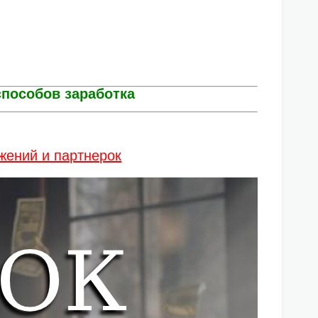
пособов заработка
жений и партнерок