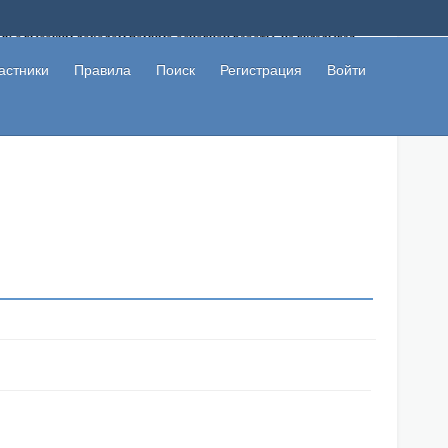
ому с высоким доходом помимо основной работы, не вкладывая
 в сети интернет, а также сможете участвовать в их обсуждении
льзователи не попались на развод. Вы сможете начать зарабатывать
астники
Правила
Поиск
Регистрация
Войти
 первая прибыль не заставит себя долго ждать.