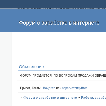
Добро пожаловать на форум о заработке и работе в интернете, 
собственных денег. На форуме вы найдете полезную информацию 
и оставлять свои отзывы. Если вы знаете, что определенный проек
легкие деньги без вложений и регистрации уже сегодня. Создавай
Форум о заработке в интернете
Объявление
ФОРУМ ПРОДАЕТСЯ! ПО ВОПРОСАМ ПРОДАЖИ ОБРАЩАТЬСЯ: 
Привет, Гость!
Войдите
или
зарегистрируйтесь
.
»
Форум о заработке в интернете
»
Работа, зараб