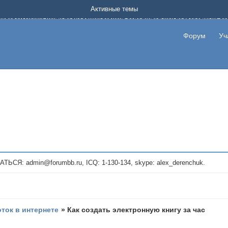
Форум о заработке в интернете без вложения денег.
Активные темы
на котором можно найти подходящий вариант дополнительной подработки на д
про сайты и проекты, предоставляющие удаленную работу и быстрый заработок
т или сайт не платит, то указывайте в теме что это лохотрон, чтобы другие по
Форум
Уч
те новые темы, размещайте объявления со своими пригласительными ссылками и
admin@forumbb.ru, ICQ: 1-130-134, skype: alex_derenchuk.
оток в интернете
»
Как создать электронную книгу за час