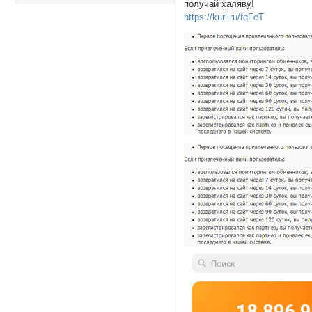
получай халяву!
https://kurl.ru/fqFcT