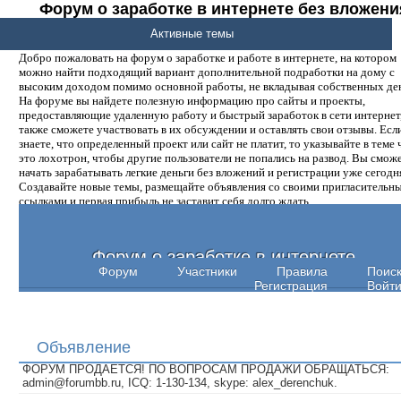
Форум о заработке в интернете без вложени
денег.
Активные темы
Добро пожаловать на форум о заработке и работе в интернете, на котором
можно найти подходящий вариант дополнительной подработки на дому с
высоким доходом помимо основной работы, не вкладывая собственных ден
На форуме вы найдете полезную информацию про сайты и проекты,
предоставляющие удаленную работу и быстрый заработок в сети интернет,
также сможете участвовать в их обсуждении и оставлять свои отзывы. Есл
знаете, что определенный проект или сайт не платит, то указывайте в теме 
это лохотрон, чтобы другие пользователи не попались на развод. Вы смож
начать зарабатывать легкие деньги без вложений и регистрации уже сегодн
Создавайте новые темы, размещайте объявления со своими пригласительн
ссылками и первая прибыль не заставит себя долго ждать.
Форум о заработке в интернете
Форум
Участники
Правила
Поис
Регистрация
Войт
Объявление
ФОРУМ ПРОДАЕТСЯ! ПО ВОПРОСАМ ПРОДАЖИ ОБРАЩАТЬСЯ:
admin@forumbb.ru, ICQ: 1-130-134, skype: alex_derenchuk.