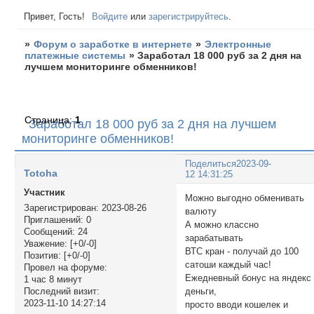
Привет, Гость!
Войдите
или
зарегистрируйтесь
.
»
Форум о заработке в интернете
»
Электронные
платежные системы
»
Заработал 18 000 руб за 2 дня на
лучшем мониторинге обменников!
Страница:
1
Заработал 18 000 руб за 2 дня на лучшем
мониторинге обменников!
Поделиться
2023-09-
Totoha
12 14:31:25
Участник
Можно выгодно обменивать
Зарегистрирован
: 2023-08-26
валюту
Приглашений:
0
А можно классно
Сообщений:
24
зарабатывать
Уважение:
[+0/-0]
ВТС кран - получай до 100
Позитив:
[+0/-0]
сатоши каждый час!
Провел на форуме:
Ежедневный бонус на яндекс
1 час 8 минут
деньги,
Последний визит:
2023-11-10 14:27:14
просто вводи кошелек и