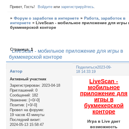
Привет, Гость!
Войдите
или
зарегистрируйтесь
.
»
Форум о заработке в интернете
»
Работа, заработок в
интернете
»
LiveScan - мобильное приложение для игры 
букмекерской конторе
Страница:
1
LiveScan - мобильное приложение для игры в
букмекерской конторе
Поделиться
2023-09-
Автор
18 14:33:19
Активный участник
LiveScan -
Зарегистрирован
: 2023-04-18
мобильное
Приглашений:
0
приложение для
Сообщений:
182
игры в
Уважение:
[+0/-0]
букмекерской
Позитив:
[+0/-0]
Провел на форуме:
конторе
19 часов 43 минуты
Последний визит:
Игра в Live дает
2024-05-13 15:58:47
возможность