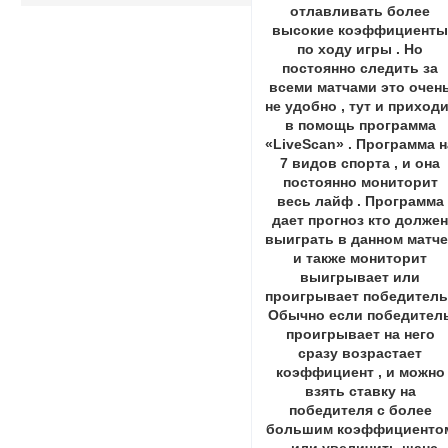
отлавливать более
высокие коэффициент
по ходу игры . Но
постоянно следить за
всеми матчами это очен
не удобно , тут и приход
в помощь программа
«LiveScan» . Программа н
7 видов спорта , и она
постоянно мониторит
весь лайф . Программа
дает прогноз кто долже
выиграть в данном матче
и также мониторит
выигрывает или
проигрывает победитель 
Обычно если победител
проигрывает на него
сразу возрастает
коэффициент , и можно
взять ставку на
победителя с более
большим коэффициенто
, или увеличить шанс