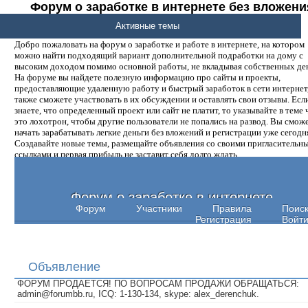
Форум о заработке в интернете без вложени
денег.
Активные темы
Добро пожаловать на форум о заработке и работе в интернете, на котором
можно найти подходящий вариант дополнительной подработки на дому с
высоким доходом помимо основной работы, не вкладывая собственных ден
На форуме вы найдете полезную информацию про сайты и проекты,
предоставляющие удаленную работу и быстрый заработок в сети интернет,
также сможете участвовать в их обсуждении и оставлять свои отзывы. Есл
знаете, что определенный проект или сайт не платит, то указывайте в теме 
это лохотрон, чтобы другие пользователи не попались на развод. Вы смож
начать зарабатывать легкие деньги без вложений и регистрации уже сегодн
Создавайте новые темы, размещайте объявления со своими пригласительн
ссылками и первая прибыль не заставит себя долго ждать.
Форум о заработке в интернете
Форум
Участники
Правила
Поис
Регистрация
Войт
Объявление
ФОРУМ ПРОДАЕТСЯ! ПО ВОПРОСАМ ПРОДАЖИ ОБРАЩАТЬСЯ:
admin@forumbb.ru, ICQ: 1-130-134, skype: alex_derenchuk.