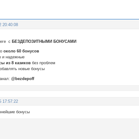
2 20:40:08
леге с
БЕЗДЕПОЗИТНЫМИ БОНУСАМИ
но
около 60 бонусов
ы и надежные
сы из 8 казиков
без проблем
обавлять новые бонусы
канал:
@bezdepoff
5 17:57:22
ичнейшие бонусы