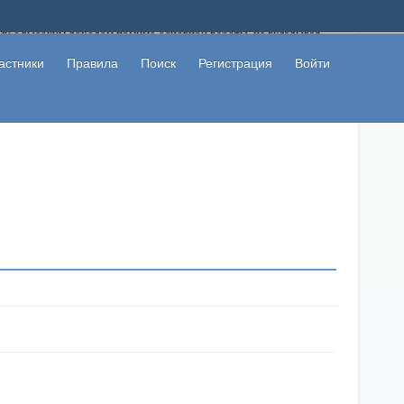
ому с высоким доходом помимо основной работы, не вкладывая
 в сети интернет, а также сможете участвовать в их обсуждении
льзователи не попались на развод. Вы сможете начать зарабатывать
астники
Правила
Поиск
Регистрация
Войти
 первая прибыль не заставит себя долго ждать.