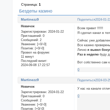
Страница:
1
Бездепы казино
Martinezz9
Поделиться
2024-01-2
Новичок
Всем привет !!!!!!
Зарегистрирован
: 2024-01-22
Я сделал канал в те
Приглашений:
0
Сообщений:
2
Сейчас уже добавле
Уважение:
[+0/-0]
Все казино проверен
Позитив:
[+0/-0]
Лично
я вывел бону
Провел на форуме:
Раз в неделю
буду д
11 минут
Последний визит:
Вот собственно сам 
2024-09-08 17:22:57
0
Martinezz9
Поделиться
2024-03-2
Новичок
У нас на канале отл
Зарегистрирован
: 2024-01-22
0
Приглашений:
0
Сообщений:
2
Уважение:
[+0/-0]
Позитив:
[+0/-0]