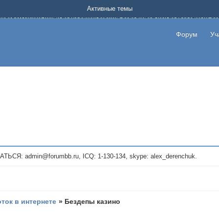
Форум о заработке в интернете без вложения денег.
Активные темы
на котором можно найти подходящий вариант дополнительной подработки на д
про сайты и проекты, предоставляющие удаленную работу и быстрый заработок
т или сайт не платит, то указывайте в теме что это лохотрон, чтобы другие по
Форум
Уч
те новые темы, размещайте объявления со своими пригласительными ссылками и
admin@forumbb.ru, ICQ: 1-130-134, skype: alex_derenchuk.
оток в интернете
»
Бездепы казино