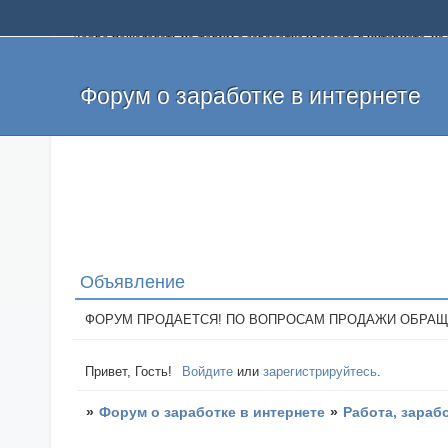
Добро пожаловать на форум о заработке и работе в интернете, 
собственных денег. На форуме вы найдете полезную информацию 
и оставлять свои отзывы. Если вы знаете, что определенный проек
легкие деньги без вложений и регистрации уже сегодня. Создавай
Форум о заработке в интернете
Объявление
ФОРУМ ПРОДАЕТСЯ! ПО ВОПРОСАМ ПРОДАЖИ ОБРАЩАТЬСЯ: 
Привет, Гость!
Войдите
или
зарегистрируйтесь
.
»
Форум о заработке в интернете
»
Работа, зараб