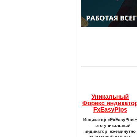
Уникальный
Форекс индикато
FxEasyPips
Индикатор «FxEasyPips
— это уникальный
индикатор, ежеминутно