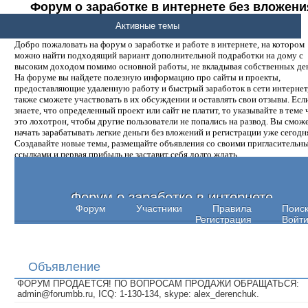
Форум о заработке в интернете без вложени
денег.
Активные темы
Добро пожаловать на форум о заработке и работе в интернете, на котором
можно найти подходящий вариант дополнительной подработки на дому с
высоким доходом помимо основной работы, не вкладывая собственных ден
На форуме вы найдете полезную информацию про сайты и проекты,
предоставляющие удаленную работу и быстрый заработок в сети интернет,
также сможете участвовать в их обсуждении и оставлять свои отзывы. Есл
знаете, что определенный проект или сайт не платит, то указывайте в теме 
это лохотрон, чтобы другие пользователи не попались на развод. Вы смож
начать зарабатывать легкие деньги без вложений и регистрации уже сегодн
Создавайте новые темы, размещайте объявления со своими пригласительн
ссылками и первая прибыль не заставит себя долго ждать.
Форум о заработке в интернете
Форум
Участники
Правила
Поис
Регистрация
Войт
Объявление
ФОРУМ ПРОДАЕТСЯ! ПО ВОПРОСАМ ПРОДАЖИ ОБРАЩАТЬСЯ:
admin@forumbb.ru, ICQ: 1-130-134, skype: alex_derenchuk.