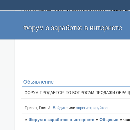
Добро пожаловать на форум о заработке и работе в интернете, 
собственных денег. На форуме вы найдете полезную информацию 
и оставлять свои отзывы. Если вы знаете, что определенный проек
легкие деньги без вложений и регистрации уже сегодня. Создавай
Форум о заработке в интернете
Объявление
ФОРУМ ПРОДАЕТСЯ! ПО ВОПРОСАМ ПРОДАЖИ ОБРАЩАТЬСЯ: 
Привет, Гость!
Войдите
или
зарегистрируйтесь
.
»
Форум о заработке в интернете
»
Общение
»
ча