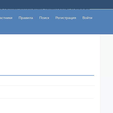
ому с высоким доходом помимо основной работы, не вкладывая
 в сети интернет, а также сможете участвовать в их обсуждении
льзователи не попались на развод. Вы сможете начать зарабатывать
астники
Правила
Поиск
Регистрация
Войти
 первая прибыль не заставит себя долго ждать.