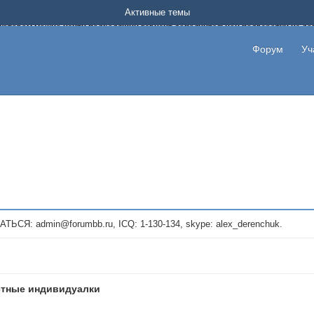
Форум о заработке в интернете без вложения денег.
Активные темы
на котором можно найти подходящий вариант дополнительной подработки на д
про сайты и проекты, предоставляющие удаленную работу и быстрый заработок
т или сайт не платит, то указывайте в теме что это лохотрон, чтобы другие по
Форум
Уч
те новые темы, размещайте объявления со своими пригласительными ссылками и
admin@forumbb.ru, ICQ: 1-130-134, skype: alex_derenchuk.
стные индивидуaлки