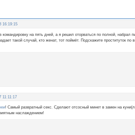
8 16:19:15
в командировку на пять дней, а я решил оторваться по полной, набрал п
падает такой случай, кто женат, тот поймёт. Подскажите проституток по 
7 11:11:17
феи
! Самый развратный секс. Сделают отсосный минет в замен на куни(
риятным наслаждением!