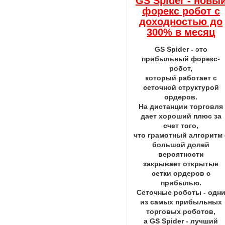
GS Spider - новы
форекс робот с
доходностью до
300% в месяц
GS Spider - это
прибыльный форекс-
робот,
который работает с
сеточной структурой
ордеров.
На дистанции торговля
дает хороший плюс за
счет того,
что грамотный алгоритм 
большой долей
вероятности
закрывает открытые
сетки ордеров с
прибылью.
Сеточные роботы - одн
из самых прибыльных
торговых роботов,
а GS Spider - лучший