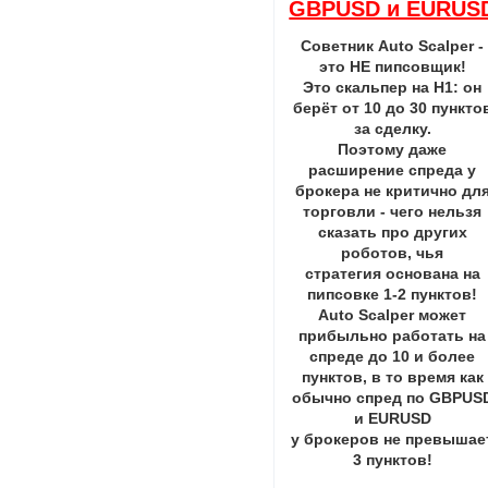
GBPUSD и EURUS
Советник Auto Scalper -
это НЕ пипсовщик!
Это скальпер на H1: он
берёт от 10 до 30 пункто
за сделку.
Поэтому даже
расширение спреда у
брокера не критично дл
торговли - чего нельзя
сказать про других
роботов, чья
стратегия основана на
пипсовке 1-2 пунктов!
Auto Scalper может
прибыльно работать на
спреде до 10 и более
пунктов, в то время как
обычно спред по GBPUS
и EURUSD
у брокеров не превышае
3 пунктов!