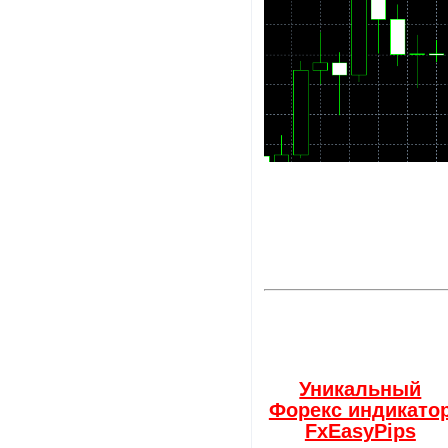
Уникальный
Форекс индикато
FxEasyPips