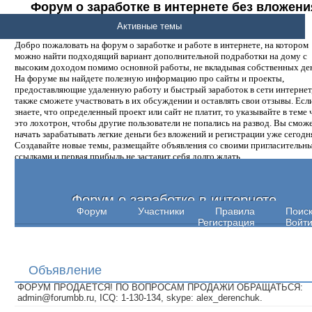
Форум о заработке в интернете без вложени
денег.
Активные темы
Добро пожаловать на форум о заработке и работе в интернете, на котором
можно найти подходящий вариант дополнительной подработки на дому с
высоким доходом помимо основной работы, не вкладывая собственных ден
На форуме вы найдете полезную информацию про сайты и проекты,
предоставляющие удаленную работу и быстрый заработок в сети интернет,
также сможете участвовать в их обсуждении и оставлять свои отзывы. Есл
знаете, что определенный проект или сайт не платит, то указывайте в теме 
это лохотрон, чтобы другие пользователи не попались на развод. Вы смож
начать зарабатывать легкие деньги без вложений и регистрации уже сегодн
Создавайте новые темы, размещайте объявления со своими пригласительн
ссылками и первая прибыль не заставит себя долго ждать.
Форум о заработке в интернете
Форум
Участники
Правила
Поис
Регистрация
Войт
Объявление
ФОРУМ ПРОДАЕТСЯ! ПО ВОПРОСАМ ПРОДАЖИ ОБРАЩАТЬСЯ:
admin@forumbb.ru, ICQ: 1-130-134, skype: alex_derenchuk.