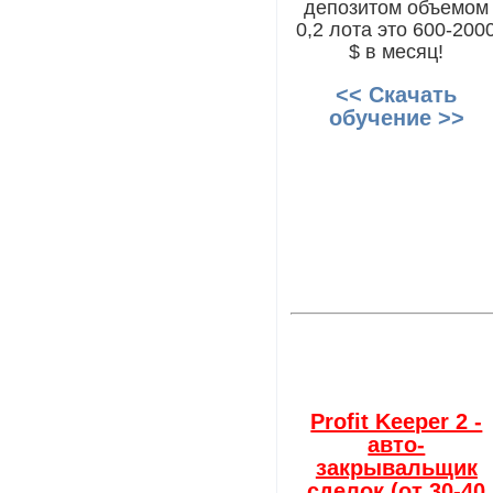
депозитом объемом
0,2 лота это 600-200
$ в месяц!
<< Скачать
обучение >>
Profit Keeper 2 -
авто-
закрывальщик
сделок (от 30-40