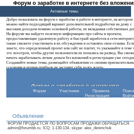
Форум о заработке в интернете без вложени
денег.
Активные темы
Добро пожаловать на форум о заработке и работе в интернете, на котором
можно найти подходящий вариант дополнительной подработки на дому с
высоким доходом помимо основной работы, не вкладывая собственных ден
На форуме вы найдете полезную информацию про сайты и проекты,
предоставляющие удаленную работу и быстрый заработок в сети интернет,
также сможете участвовать в их обсуждении и оставлять свои отзывы. Есл
знаете, что определенный проект или сайт не платит, то указывайте в теме 
это лохотрон, чтобы другие пользователи не попались на развод. Вы смож
начать зарабатывать легкие деньги без вложений и регистрации уже сегодн
Создавайте новые темы, размещайте объявления со своими пригласительн
ссылками и первая прибыль не заставит себя долго ждать.
Форум о заработке в интернете
Форум
Участники
Правила
Поис
Регистрация
Войт
Объявление
ФОРУМ ПРОДАЕТСЯ! ПО ВОПРОСАМ ПРОДАЖИ ОБРАЩАТЬСЯ:
admin@forumbb.ru, ICQ: 1-130-134, skype: alex_derenchuk.