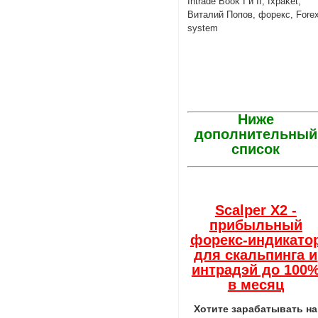
Intrade Book I и II, fxpaket,
Виталий Попов, форекс, Fore
system
Ниже
дополнительный
список
Scalper X2 -
прибыльный
форекс-индикато
для скальпинга и
интрадэй до 100
в месяц
Хотите зарабатывать на