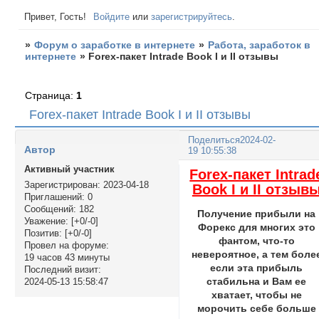
Привет, Гость!
Войдите
или
зарегистрируйтесь
.
»
Форум о заработке в интернете
»
Работа, заработок в
интернете
»
Forex-пакет Intrade Book I и II отзывы
Страница:
1
Forex-пакет Intrade Book I и II отзывы
Поделиться
2024-02-
Автор
19 10:55:38
Активный участник
Forex-пакет Intrad
Зарегистрирован
: 2023-04-18
Book I и II отзыв
Приглашений:
0
Сообщений:
182
Получение прибыли на
Уважение:
[+0/-0]
Форекс для многих это
Позитив:
[+0/-0]
фантом, что-то
Провел на форуме:
невероятное, а тем боле
19 часов 43 минуты
если эта прибыль
Последний визит:
стабильна и Вам ее
2024-05-13 15:58:47
хватает, чтобы не
морочить себе больше