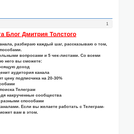
1
та Блог Дмитрия Толстого
нала, разбираю каждый шаг, рассказываю о том,
способами.
ольными вопросами и 5 чек-листами. Со всеми
ю него вы сможете:
носящую доход
ценит аудитория канала
т цену подписчика на 20-30%
особами
 поиска Телеграм
ходя накрученные сообщества
5 разными способами
каналами. Если вы желаете работать с Телеграм-
может вам в этом.