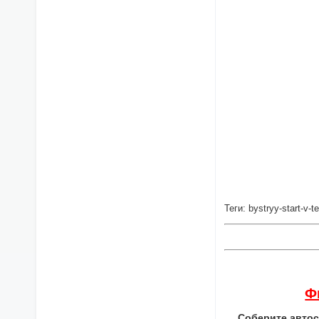
Теги: bystryy-start-v
Ф
Соберите автос