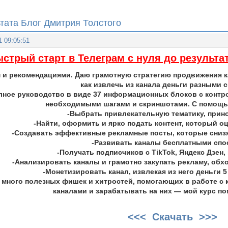
ьтата Блог Дмитрия Толстого
1 09:05:51
стрый старт в Телеграм с нуля до результа
 и рекомендациями. Даю грамотную стратегию продвижения ка
как извлечь из канала деньги разными 
лное руководство в виде 37 информационных блоков с контр
необходимыми шагами и скриншотами. С помощь
-Выбрать привлекательную тематику, при
-Найти, оформить и ярко подать контент, который о
-Создавать эффективные рекламные посты, которые снизя
-Развивать каналы бесплатными сп
-Получать подписчиков с TikTok, Яндекс Дзен,
-Анализировать каналы и грамотно закупать рекламу, об
-Монетизировать канал, извлекая из него деньги 
е много полезных фишек и хитростей, помогающих в работе с 
каналами и зарабатывать на них — мой курс по
<<< Скачать >>>