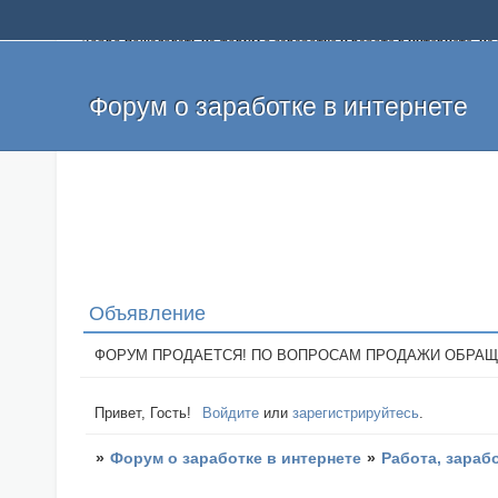
Добро пожаловать на форум о заработке и работе в интернете, 
собственных денег. На форуме вы найдете полезную информацию 
и оставлять свои отзывы. Если вы знаете, что определенный проек
легкие деньги без вложений и регистрации уже сегодня. Создавай
Форум о заработке в интернете
Объявление
ФОРУМ ПРОДАЕТСЯ! ПО ВОПРОСАМ ПРОДАЖИ ОБРАЩАТЬСЯ: 
Привет, Гость!
Войдите
или
зарегистрируйтесь
.
»
Форум о заработке в интернете
»
Работа, зараб