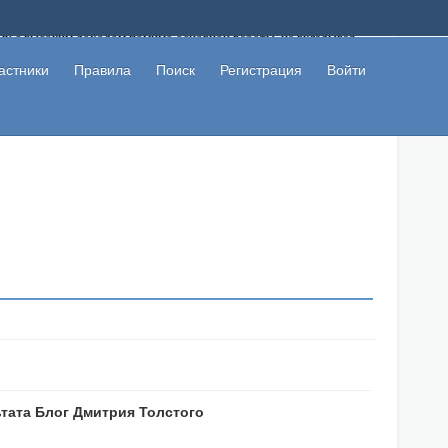
ому с высоким доходом помимо основной работы, не вкладывая
 в сети интернет, а также сможете участвовать в их обсуждении
льзователи не попались на развод. Вы сможете начать зарабатывать
астники
Правила
Поиск
Регистрация
Войти
 первая прибыль не заставит себя долго ждать.
ьтата Блог Дмитрия Толстого