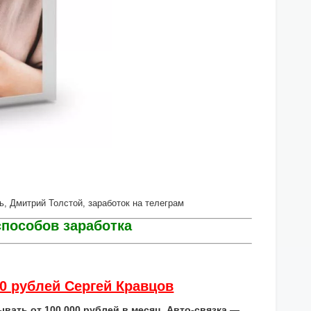
чать, Дмитрий Толстой, заработок на телеграм
пособов заработка
00 рублей Сергей Кравцов
ывать от 100 000 рублей в месяц. Авто-связка —