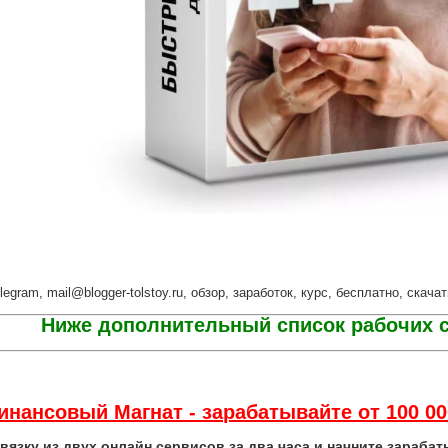
-telegram, mail@blogger-tolstoy.ru, обзор, заработок, курс, бесплатно, ска
Ниже дополнительный список рабочих с
инансовый Магнат - зарабатывайте от 100 0
вязку из двух онлайн сервисов за два часа и начните зарабат