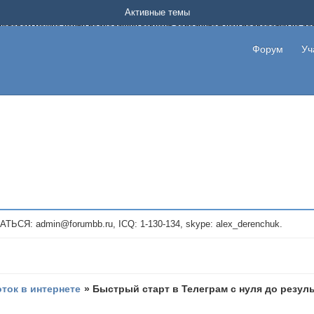
Форум о заработке в интернете без вложения денег.
Активные темы
на котором можно найти подходящий вариант дополнительной подработки на д
про сайты и проекты, предоставляющие удаленную работу и быстрый заработок
т или сайт не платит, то указывайте в теме что это лохотрон, чтобы другие по
Форум
Уч
те новые темы, размещайте объявления со своими пригласительными ссылками и
admin@forumbb.ru, ICQ: 1-130-134, skype: alex_derenchuk.
оток в интернете
»
Быстрый старт в Телеграм с нуля до резул