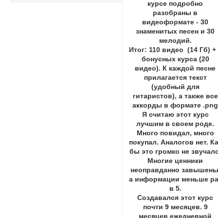
курсе подробно
разобраны в
видеоформате - 30
знаменитых песен и 30
мелодий.
Итог: 110 видео (14 Гб) +
бонусных курса (20
видео). К каждой песне
прилагается текст
(удобный для
гитаристов), а также все
аккорды в формате .pn
Я считаю этот курс
лучшим в своем роде.
Много повидал, много
покупал. Аналогов нет. К
бы это громко не звучало
Многие ценники
неоправданно завышены
а информации меньше ра
в 5.
Создавался этот курс
почти 9 месяцев. 9
месяцев ежедневной