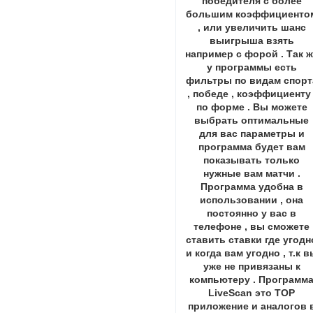
победителя с более
большим коэффициенто
, или увеличить шанс
выигрыша взять
например с форой . Так 
у программы есть
фильтры по видам спорт
, победе , коэффициенту 
по форме . Вы можете
выбрать оптимальные
для вас параметры и
программа будет вам
показывать только
нужные вам матчи .
Программа удобна в
использовании , она
постоянно у вас в
телефоне , вы сможете
ставить ставки где угодн
и когда вам угодно , т.к в
уже не привязаны к
компьютеру . Программ
LiveScan это ТОР
приложение и аналогов 