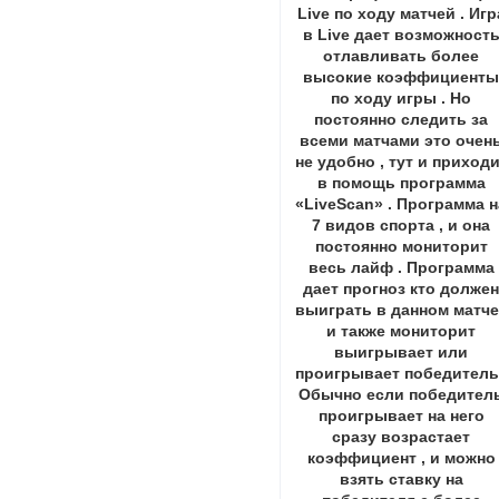
Live по ходу матчей . Игр
в Live дает возможност
отлавливать более
высокие коэффициент
по ходу игры . Но
постоянно следить за
всеми матчами это очен
не удобно , тут и приход
в помощь программа
«LiveScan» . Программа н
7 видов спорта , и она
постоянно мониторит
весь лайф . Программа
дает прогноз кто долже
выиграть в данном матче
и также мониторит
выигрывает или
проигрывает победитель 
Обычно если победител
проигрывает на него
сразу возрастает
коэффициент , и можно
взять ставку на