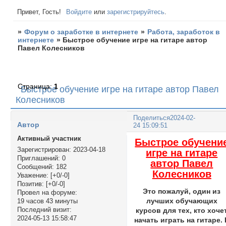
Привет, Гость!
Войдите
или
зарегистрируйтесь
.
»
Форум о заработке в интернете
»
Работа, заработок в
интернете
»
Быстрое обучение игре на гитаре автор
Павел Колесников
Страница:
1
Быстрое обучение игре на гитаре автор Павел
Колесников
Поделиться
2024-02-
Автор
24 15:09:51
Активный участник
Быстрое обучени
Зарегистрирован
: 2023-04-18
игре на гитаре
Приглашений:
0
автор Павел
Сообщений:
182
Колесников
Уважение:
[+0/-0]
Позитив:
[+0/-0]
Это пожалуй, один из
Провел на форуме:
лучших обучающих
19 часов 43 минуты
Последний визит:
курсов для тех, кто хоче
2024-05-13 15:58:47
начать играть на гитаре. 