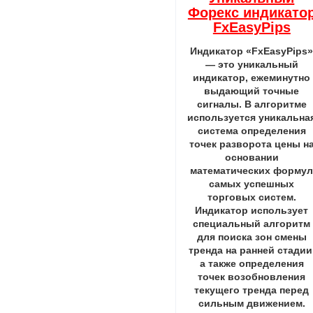
Форекс индикато
FxEasyPips
Индикатор «FxEasyPips
— это уникальный
индикатор, ежеминутно
выдающий точные
сигналы. В алгоритме
используется уникальна
система определения
точек разворота цены н
основании
математических форму
самых успешных
торговых систем.
Индикатор использует
специальный алгоритм
для поиска зон смены
тренда на ранней стадии
а также определения
точек возобновления
текущего тренда перед
сильным движением.