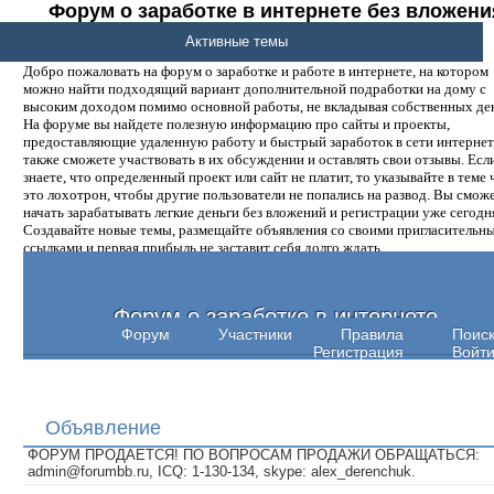
Форум о заработке в интернете без вложени
денег.
Активные темы
Добро пожаловать на форум о заработке и работе в интернете, на котором
можно найти подходящий вариант дополнительной подработки на дому с
высоким доходом помимо основной работы, не вкладывая собственных ден
На форуме вы найдете полезную информацию про сайты и проекты,
предоставляющие удаленную работу и быстрый заработок в сети интернет,
также сможете участвовать в их обсуждении и оставлять свои отзывы. Есл
знаете, что определенный проект или сайт не платит, то указывайте в теме 
это лохотрон, чтобы другие пользователи не попались на развод. Вы смож
начать зарабатывать легкие деньги без вложений и регистрации уже сегодн
Создавайте новые темы, размещайте объявления со своими пригласительн
ссылками и первая прибыль не заставит себя долго ждать.
Форум о заработке в интернете
Форум
Участники
Правила
Поис
Регистрация
Войт
Объявление
ФОРУМ ПРОДАЕТСЯ! ПО ВОПРОСАМ ПРОДАЖИ ОБРАЩАТЬСЯ:
admin@forumbb.ru, ICQ: 1-130-134, skype: alex_derenchuk.