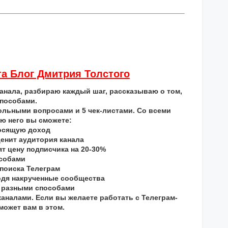
та Блог Дмитрия Толстого
нала, разбираю каждый шаг, рассказываю о том,
способами.
ольными вопросами и 5 чек-листами. Со всеми
ю него вы сможете:
носящую доход
ценит аудитория канала
т цену подписчика на 20-30%
особами
 поиска Телеграм
ходя накрученные сообщества
5 разными способами
каналами. Если вы желаете работать с Телеграм-
может вам в этом.