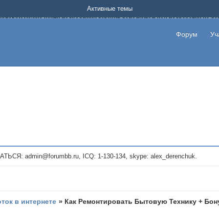
Форум о заработке в интернете без вложения денег.
Активные темы
на котором можно найти подходящий вариант дополнительной подработки на д
про сайты и проекты, предоставляющие удаленную работу и быстрый заработок
т или сайт не платит, то указывайте в теме что это лохотрон, чтобы другие по
Форум
Уч
те новые темы, размещайте объявления со своими пригласительными ссылками и
admin@forumbb.ru, ICQ: 1-130-134, skype: alex_derenchuk.
оток в интернете
»
Как Ремонтировать Бытовую Технику + Бо