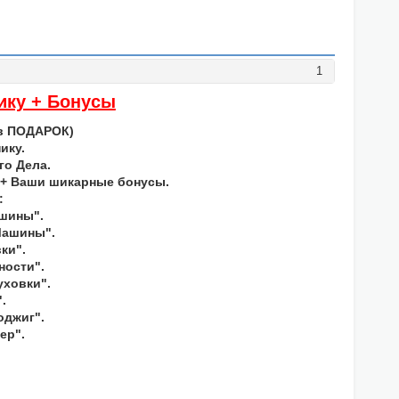
1
ику + Бонусы
 в ПОДАРОК)
ику.
го Дела.
 + Ваши шикарные бонусы.
:
шины".
Машины".
ки".
ности".
уховки".
.
оджиг".
ер".