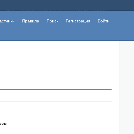
ому с высоким доходом помимо основной работы, не вкладывая
 в сети интернет, а также сможете участвовать в их обсуждении
льзователи не попались на развод. Вы сможете начать зарабатывать
астники
Правила
Поиск
Регистрация
Войти
 первая прибыль не заставит себя долго ждать.
нусы