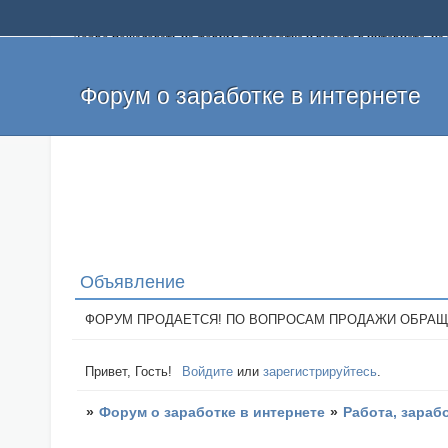
Добро пожаловать на форум о заработке и работе в интернете, 
собственных денег. На форуме вы найдете полезную информацию 
и оставлять свои отзывы. Если вы знаете, что определенный проек
легкие деньги без вложений и регистрации уже сегодня. Создавай
Форум о заработке в интернете
Объявление
ФОРУМ ПРОДАЕТСЯ! ПО ВОПРОСАМ ПРОДАЖИ ОБРАЩАТЬСЯ: 
Привет, Гость!
Войдите
или
зарегистрируйтесь
.
»
Форум о заработке в интернете
»
Работа, зараб