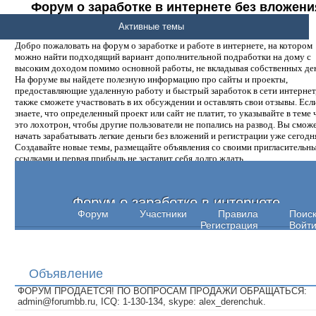
Форум о заработке в интернете без вложени
денег.
Активные темы
Добро пожаловать на форум о заработке и работе в интернете, на котором
можно найти подходящий вариант дополнительной подработки на дому с
высоким доходом помимо основной работы, не вкладывая собственных ден
На форуме вы найдете полезную информацию про сайты и проекты,
предоставляющие удаленную работу и быстрый заработок в сети интернет,
также сможете участвовать в их обсуждении и оставлять свои отзывы. Есл
знаете, что определенный проект или сайт не платит, то указывайте в теме 
это лохотрон, чтобы другие пользователи не попались на развод. Вы смож
начать зарабатывать легкие деньги без вложений и регистрации уже сегодн
Создавайте новые темы, размещайте объявления со своими пригласительн
ссылками и первая прибыль не заставит себя долго ждать.
Форум о заработке в интернете
Форум
Участники
Правила
Поис
Регистрация
Войт
Объявление
ФОРУМ ПРОДАЕТСЯ! ПО ВОПРОСАМ ПРОДАЖИ ОБРАЩАТЬСЯ:
admin@forumbb.ru, ICQ: 1-130-134, skype: alex_derenchuk.