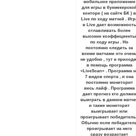
мобильное приложение
для игры в букмекерско
конторе ( на сайте БК ) в
Live по ходу матчей . Игр
в Live дает возможност
отлавливать более
высокие коэффициент
по ходу игры . Но
постоянно следить за
всеми матчами это очен
не удобно , тут и приход
в помощь программа
«LiveScan» . Программа н
7 видов спорта , и она
постоянно мониторит
весь лайф . Программа
дает прогноз кто долже
выиграть в данном матче
и также мониторит
выигрывает или
проигрывает победитель 
Обычно если победител
проигрывает на него
сразу возрастает