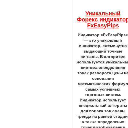
Уникальный
Форекс индикато
FxEasyPips
Индикатор «FxEasyPips
— это уникальный
индикатор, ежеминутно
выдающий точные
сигналы. В алгоритме
используется уникальна
система определения
точек разворота цены н
основании
математических форму
самых успешных
торговых систем.
Индикатор использует
специальный алгоритм
для поиска зон смены
тренда на ранней стадии
а также определения
точек возобновления