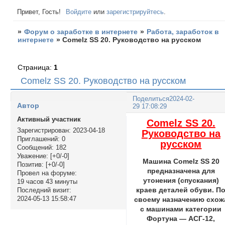
Привет, Гость!
Войдите
или
зарегистрируйтесь
.
»
Форум о заработке в интернете
»
Работа, заработок в
интернете
»
Comelz SS 20. Руководство на русском
Страница:
1
Comelz SS 20. Руководство на русском
Поделиться
2024-02-
Автор
29 17:08:29
Активный участник
Comelz SS 20.
Зарегистрирован
: 2023-04-18
Руководство на
Приглашений:
0
русском
Сообщений:
182
Уважение:
[+0/-0]
Машина Comelz SS 20
Позитив:
[+0/-0]
предназначена для
Провел на форуме:
утонения (спускания)
19 часов 43 минуты
краев деталей обуви. П
Последний визит:
2024-05-13 15:58:47
своему назначению схож
с машинами категории
Фортуна — АСГ-12,