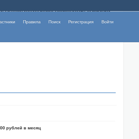
ому с высоким доходом помимо основной работы, не вкладывая
 в сети интернет, а также сможете участвовать в их обсуждении
льзователи не попались на развод. Вы сможете начать зарабатывать
астники
Правила
Поиск
Регистрация
Войти
 первая прибыль не заставит себя долго ждать.
000 рублей в месяц