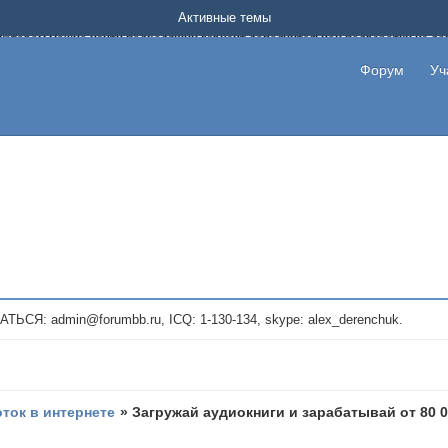
Форум о заработке в интернете без вложения денег.
Активные темы
на котором можно найти подходящий вариант дополнительной подработки на д
про сайты и проекты, предоставляющие удаленную работу и быстрый заработок
т или сайт не платит, то указывайте в теме что это лохотрон, чтобы другие по
Форум
Уч
те новые темы, размещайте объявления со своими пригласительными ссылками и
admin@forumbb.ru, ICQ: 1-130-134, skype: alex_derenchuk.
оток в интернете
»
Загружай аудиокниги и зарабатывай от 80 