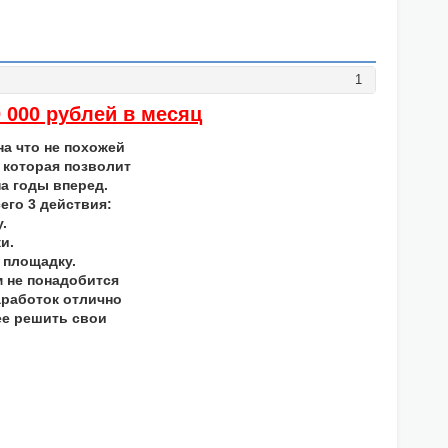
1
 000 рублей в месяц
на что не похожей
 которая позволит
а годы вперед.
его 3 действия:
.
и.
 площадку.
м не понадобится
аработок отлично
ее решить свои