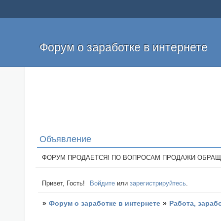
Добро пожаловать на форум о заработке и работе в интернете, 
собственных денег. На форуме вы найдете полезную информацию 
и оставлять свои отзывы. Если вы знаете, что определенный проек
легкие деньги без вложений и регистрации уже сегодня. Создавай
Форум о заработке в интернете
Объявление
ФОРУМ ПРОДАЕТСЯ! ПО ВОПРОСАМ ПРОДАЖИ ОБРАЩАТЬСЯ: 
Привет, Гость!
Войдите
или
зарегистрируйтесь
.
»
Форум о заработке в интернете
»
Работа, зараб