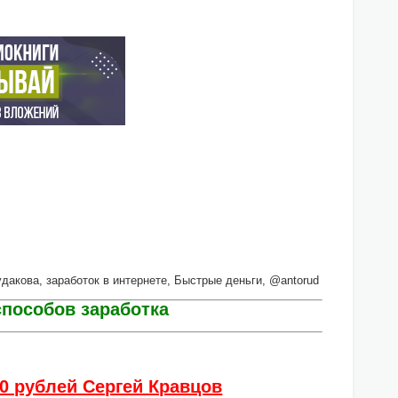
Рудакова, заработок в интернете, Быстрые деньги, @antorud
пособов заработка
00 рублей Сергей Кравцов