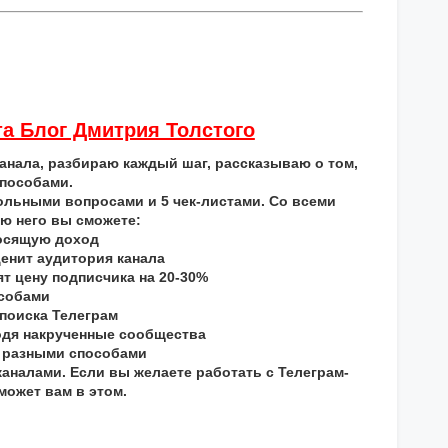
та Блог Дмитрия Толстого
нала, разбираю каждый шаг, рассказываю о том,
способами.
ольными вопросами и 5 чек-листами. Со всеми
ю него вы сможете:
носящую доход
ценит аудитория канала
т цену подписчика на 20-30%
особами
 поиска Телеграм
ходя накрученные сообщества
5 разными способами
каналами. Если вы желаете работать с Телеграм-
может вам в этом.