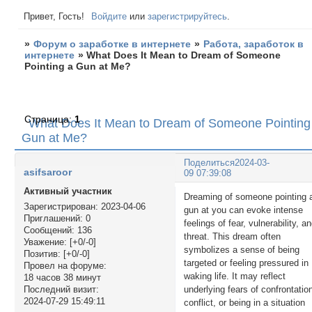
Привет, Гость!
Войдите
или
зарегистрируйтесь
.
»
Форум о заработке в интернете
»
Работа, заработок в
интернете
»
What Does It Mean to Dream of Someone
Pointing a Gun at Me?
Страница:
1
What Does It Mean to Dream of Someone Pointing
Gun at Me?
Поделиться
2024-03-
asifsaroor
09 07:39:08
Активный участник
Dreaming of someone pointing 
Зарегистрирован
: 2023-04-06
gun at you can evoke intense
Приглашений:
0
feelings of fear, vulnerability, a
Сообщений:
136
threat. This dream often
Уважение:
[+0/-0]
symbolizes a sense of being
Позитив:
[+0/-0]
targeted or feeling pressured in
Провел на форуме:
waking life. It may reflect
18 часов 38 минут
underlying fears of confrontatio
Последний визит:
2024-07-29 15:49:11
conflict, or being in a situation