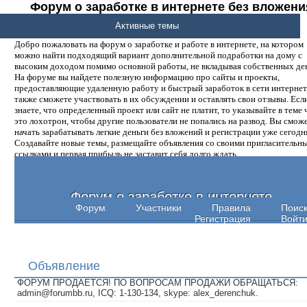
Форум о заработке в интернете без вложени
денег.
Активные темы
Добро пожаловать на форум о заработке и работе в интернете, на котором
можно найти подходящий вариант дополнительной подработки на дому с
высоким доходом помимо основной работы, не вкладывая собственных ден
На форуме вы найдете полезную информацию про сайты и проекты,
предоставляющие удаленную работу и быстрый заработок в сети интернет,
также сможете участвовать в их обсуждении и оставлять свои отзывы. Есл
знаете, что определенный проект или сайт не платит, то указывайте в теме 
это лохотрон, чтобы другие пользователи не попались на развод. Вы смож
начать зарабатывать легкие деньги без вложений и регистрации уже сегодн
Создавайте новые темы, размещайте объявления со своими пригласительн
ссылками и первая прибыль не заставит себя долго ждать.
Форум о заработке в интернете
Форум
Участники
Правила
Поис
Регистрация
Войт
Объявление
ФОРУМ ПРОДАЕТСЯ! ПО ВОПРОСАМ ПРОДАЖИ ОБРАЩАТЬСЯ:
admin@forumbb.ru, ICQ: 1-130-134, skype: alex_derenchuk.