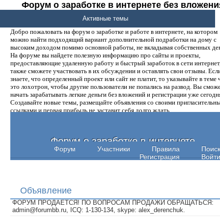
Форум о заработке в интернете без вложени
денег.
Активные темы
Добро пожаловать на форум о заработке и работе в интернете, на котором
можно найти подходящий вариант дополнительной подработки на дому с
высоким доходом помимо основной работы, не вкладывая собственных ден
На форуме вы найдете полезную информацию про сайты и проекты,
предоставляющие удаленную работу и быстрый заработок в сети интернет,
также сможете участвовать в их обсуждении и оставлять свои отзывы. Есл
знаете, что определенный проект или сайт не платит, то указывайте в теме 
это лохотрон, чтобы другие пользователи не попались на развод. Вы смож
начать зарабатывать легкие деньги без вложений и регистрации уже сегодн
Создавайте новые темы, размещайте объявления со своими пригласительн
ссылками и первая прибыль не заставит себя долго ждать.
Форум о заработке в интернете
Форум
Участники
Правила
Поис
Регистрация
Войт
Объявление
ФОРУМ ПРОДАЕТСЯ! ПО ВОПРОСАМ ПРОДАЖИ ОБРАЩАТЬСЯ:
admin@forumbb.ru, ICQ: 1-130-134, skype: alex_derenchuk.