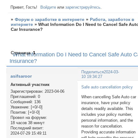
Привет, Гость!
Войдите
или
зарегистрируйтесь
.
»
Форум о заработке в интернете
»
Работа, заработок в
интернете
»
What Information Do I Need to Cancel Safe Aut
Car Insurance?
Страница:
1
What Information Do I Need to Cancel Safe Auto C
Insurance?
Поделиться
2024-03-
asifsaroor
10 19:34:27
Активный участник
Safe auto cancellation policy
Зарегистрирован
: 2023-04-06
Приглашений:
0
When cancelling Safe Auto car
Сообщений:
136
insurance, have your policy
Уважение:
[+0/-0]
details readily available. This
Позитив:
[+0/-0]
includes your policy number,
Провел на форуме:
personal information, and the
18 часов 38 минут
reason for cancellation.
Последний визит:
Providing accurate information
2024-07-29 15:49:11
will help expedite the process.