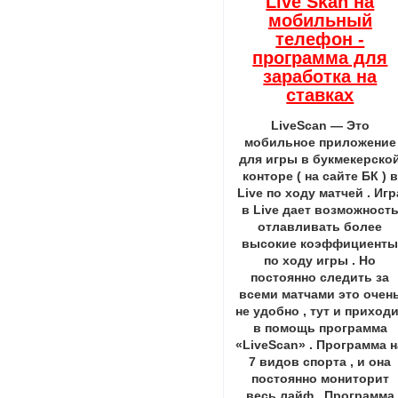
Live Skan на
мобильный
телефон -
программа для
заработка на
ставках
LiveScan — Это
мобильное приложение
для игры в букмекерско
конторе ( на сайте БК ) в
Live по ходу матчей . Игр
в Live дает возможност
отлавливать более
высокие коэффициент
по ходу игры . Но
постоянно следить за
всеми матчами это очен
не удобно , тут и приход
в помощь программа
«LiveScan» . Программа н
7 видов спорта , и она
постоянно мониторит
весь лайф . Программа