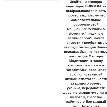
Знайте, настоящие
медитации НИКОГДА не
выбрасываются в сеть
просто так, потому что
самостоятельное
освоение этой
мощнейшей техники в
формате "наедине с
самим собой", может
привести к необратимы
последствиям для Ваше
психики. Именно поэтому
настоящие Мастера
Медитации, к числу
которых относится и
NotsaintAlex, осознавая
всю полноту своей
личной ответственност
за каждого своего
ученика, передают эти
древние знания чуть ли 
шёпотом, трепетно
заботясь о Вас каждый
миг. Настоящая