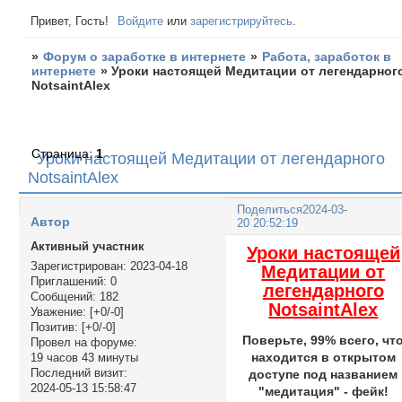
Привет, Гость!
Войдите
или
зарегистрируйтесь
.
»
Форум о заработке в интернете
»
Работа, заработок в
интернете
»
Уроки настоящей Медитации от легендарног
NotsaintAlex
Страница:
1
Уроки настоящей Медитации от легендарного
NotsaintAlex
Поделиться
2024-03-
Автор
20 20:52:19
Активный участник
Уроки настоящей
Зарегистрирован
: 2023-04-18
Медитации от
Приглашений:
0
легендарного
Сообщений:
182
NotsaintAlex
Уважение:
[+0/-0]
Позитив:
[+0/-0]
Поверьте, 99% всего, чт
Провел на форуме:
находится в открытом
19 часов 43 минуты
Последний визит:
доступе под названием
2024-05-13 15:58:47
"медитация" - фейк!