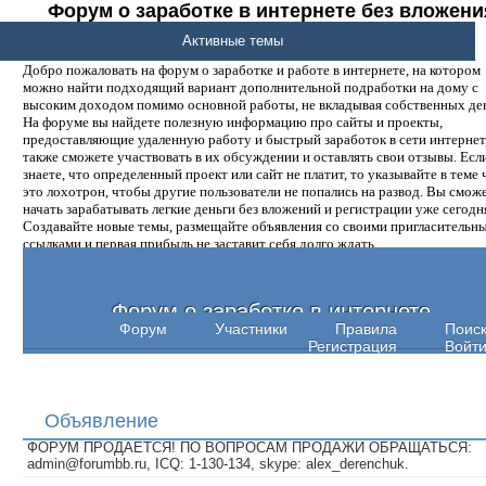
Форум о заработке в интернете без вложени
денег.
Активные темы
Добро пожаловать на форум о заработке и работе в интернете, на котором
можно найти подходящий вариант дополнительной подработки на дому с
высоким доходом помимо основной работы, не вкладывая собственных ден
На форуме вы найдете полезную информацию про сайты и проекты,
предоставляющие удаленную работу и быстрый заработок в сети интернет,
также сможете участвовать в их обсуждении и оставлять свои отзывы. Есл
знаете, что определенный проект или сайт не платит, то указывайте в теме 
это лохотрон, чтобы другие пользователи не попались на развод. Вы смож
начать зарабатывать легкие деньги без вложений и регистрации уже сегодн
Создавайте новые темы, размещайте объявления со своими пригласительн
ссылками и первая прибыль не заставит себя долго ждать.
Форум о заработке в интернете
Форум
Участники
Правила
Поис
Регистрация
Войт
Объявление
ФОРУМ ПРОДАЕТСЯ! ПО ВОПРОСАМ ПРОДАЖИ ОБРАЩАТЬСЯ:
admin@forumbb.ru, ICQ: 1-130-134, skype: alex_derenchuk.