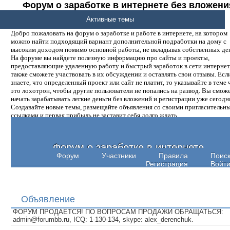
Форум о заработке в интернете без вложени
денег.
Активные темы
Добро пожаловать на форум о заработке и работе в интернете, на котором
можно найти подходящий вариант дополнительной подработки на дому с
высоким доходом помимо основной работы, не вкладывая собственных ден
На форуме вы найдете полезную информацию про сайты и проекты,
предоставляющие удаленную работу и быстрый заработок в сети интернет,
также сможете участвовать в их обсуждении и оставлять свои отзывы. Есл
знаете, что определенный проект или сайт не платит, то указывайте в теме 
это лохотрон, чтобы другие пользователи не попались на развод. Вы смож
начать зарабатывать легкие деньги без вложений и регистрации уже сегодн
Создавайте новые темы, размещайте объявления со своими пригласительн
ссылками и первая прибыль не заставит себя долго ждать.
Форум о заработке в интернете
Форум
Участники
Правила
Поис
Регистрация
Войт
Объявление
ФОРУМ ПРОДАЕТСЯ! ПО ВОПРОСАМ ПРОДАЖИ ОБРАЩАТЬСЯ:
admin@forumbb.ru, ICQ: 1-130-134, skype: alex_derenchuk.