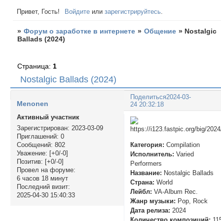
Привет, Гость!
Войдите
или
зарегистрируйтесь
.
»
Форум о заработке в интернете
»
Общение
»
Nostalgic
Ballads (2024)
Страница:
1
Nostalgic Ballads (2024)
Поделиться
2024-03-
Menonen
24 20:32:18
Активный участник
Зарегистрирован
: 2023-03-09
Приглашений:
0
Категория:
Compilation
Сообщений:
802
Уважение:
[+0/-0]
Исполнитель:
Varied
Позитив:
[+0/-0]
Performers
Провел на форуме:
Название:
Nostalgic Ballads
6 часов 18 минут
Страна:
World
Последний визит:
Лейбл:
VA-Album Rec.
2025-04-30 15:40:33
Жанр музыки:
Pop, Rock
Дата релиза:
2024
Количество композиций:
11