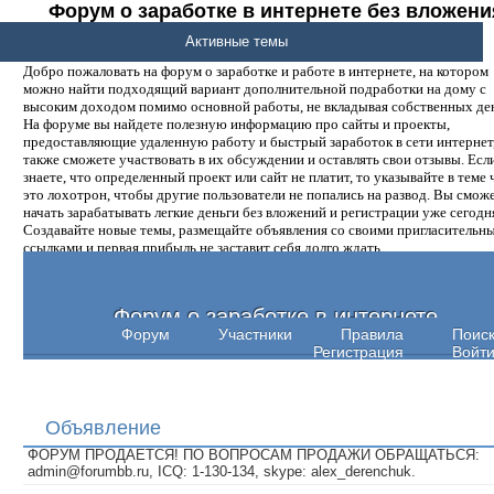
Форум о заработке в интернете без вложени
денег.
Активные темы
Добро пожаловать на форум о заработке и работе в интернете, на котором
можно найти подходящий вариант дополнительной подработки на дому с
высоким доходом помимо основной работы, не вкладывая собственных ден
На форуме вы найдете полезную информацию про сайты и проекты,
предоставляющие удаленную работу и быстрый заработок в сети интернет,
также сможете участвовать в их обсуждении и оставлять свои отзывы. Есл
знаете, что определенный проект или сайт не платит, то указывайте в теме 
это лохотрон, чтобы другие пользователи не попались на развод. Вы смож
начать зарабатывать легкие деньги без вложений и регистрации уже сегодн
Создавайте новые темы, размещайте объявления со своими пригласительн
ссылками и первая прибыль не заставит себя долго ждать.
Форум о заработке в интернете
Форум
Участники
Правила
Поис
Регистрация
Войт
Объявление
ФОРУМ ПРОДАЕТСЯ! ПО ВОПРОСАМ ПРОДАЖИ ОБРАЩАТЬСЯ:
admin@forumbb.ru, ICQ: 1-130-134, skype: alex_derenchuk.