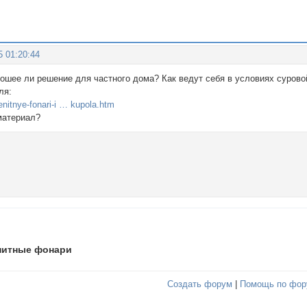
5 01:20:44
ошее ли решение для частного дома? Как ведут себя в условиях сурово
ля:
zenitnye-fonari-i … kupola.htm
материал?
нитные фонари
Создать форум
|
Помощь по фор