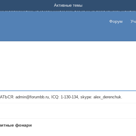
Форум о заработке в интернете без вложения денег.
Активные темы
на котором можно найти подходящий вариант дополнительной подработки на д
про сайты и проекты, предоставляющие удаленную работу и быстрый заработок
т или сайт не платит, то указывайте в теме что это лохотрон, чтобы другие по
Форум
Уч
те новые темы, размещайте объявления со своими пригласительными ссылками и
admin@forumbb.ru, ICQ: 1-130-134, skype: alex_derenchuk.
нитные фонари