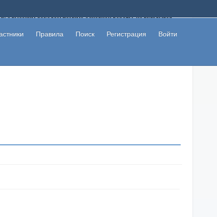
ому с высоким доходом помимо основной работы, не вкладывая
 в сети интернет, а также сможете участвовать в их обсуждении
льзователи не попались на развод. Вы сможете начать зарабатывать
астники
Правила
Поиск
Регистрация
Войти
 первая прибыль не заставит себя долго ждать.