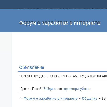
Добро пожаловать на форум о заработке и работе в интернете, 
собственных денег. На форуме вы найдете полезную информацию 
и оставлять свои отзывы. Если вы знаете, что определенный проек
легкие деньги без вложений и регистрации уже сегодня. Создавай
Форум о заработке в интернете
Объявление
ФОРУМ ПРОДАЕТСЯ! ПО ВОПРОСАМ ПРОДАЖИ ОБРАЩАТЬСЯ: 
Привет, Гость!
Войдите
или
зарегистрируйтесь
.
»
Форум о заработке в интернете
»
Общение
»
Зе