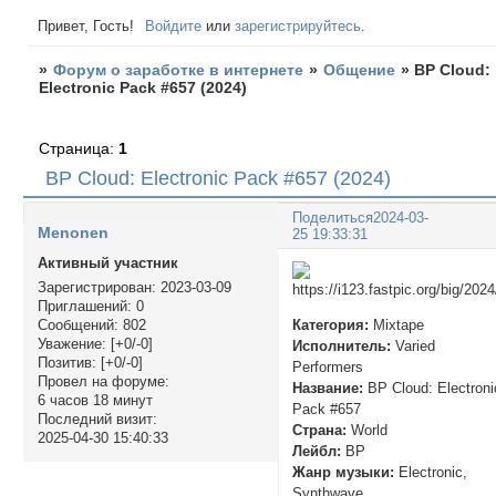
Привет, Гость!
Войдите
или
зарегистрируйтесь
.
»
Форум о заработке в интернете
»
Общение
»
BP Cloud:
Electronic Pack #657 (2024)
Страница:
1
BP Cloud: Electronic Pack #657 (2024)
Поделиться
2024-03-
Menonen
25 19:33:31
Активный участник
Зарегистрирован
: 2023-03-09
Приглашений:
0
Категория:
Mixtape
Сообщений:
802
Уважение:
[+0/-0]
Исполнитель:
Varied
Позитив:
[+0/-0]
Performers
Провел на форуме:
Название:
BP Cloud: Electroni
6 часов 18 минут
Pack #657
Последний визит:
Страна:
World
2025-04-30 15:40:33
Лейбл:
BP
Жанр музыки:
Electronic,
Synthwave