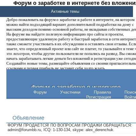
Форум о заработке в интернете без вложени
денег.
Активные темы
Добро пожаловать на форум о заработке и работе в интернете, на котором
можно найти подходящий вариант дополнительной подработки на дому с
высоким доходом помимо основной работы, не вкладывая собственных ден
На форуме вы найдете полезную информацию про сайты и проекты,
предоставляющие удаленную работу и быстрый заработок в сети интернет,
также сможете участвовать в их обсуждении и оставлять свои отзывы. Есл
знаете, что определенный проект или сайт не платит, то указывайте в теме 
это лохотрон, чтобы другие пользователи не попались на развод. Вы смож
начать зарабатывать легкие деньги без вложений и регистрации уже сегодн
Создавайте новые темы, размещайте объявления со своими пригласительн
ссылками и первая прибыль не заставит себя долго ждать.
Форум о заработке в интернете
Форум
Участники
Правила
Поис
Регистрация
Войт
Объявление
ФОРУМ ПРОДАЕТСЯ! ПО ВОПРОСАМ ПРОДАЖИ ОБРАЩАТЬСЯ:
admin@forumbb.ru, ICQ: 1-130-134, skype: alex_derenchuk.