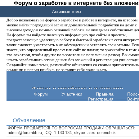
Форум о заработке в интернете без вложени
денег.
Активные темы
Добро пожаловать на форум о заработке и работе в интернете, на котором
можно найти подходящий вариант дополнительной подработки на дому с
высоким доходом помимо основной работы, не вкладывая собственных ден
На форуме вы найдете полезную информацию про сайты и проекты,
предоставляющие удаленную работу и быстрый заработок в сети интернет,
также сможете участвовать в их обсуждении и оставлять свои отзывы. Есл
знаете, что определенный проект или сайт не платит, то указывайте в теме 
это лохотрон, чтобы другие пользователи не попались на развод. Вы смож
начать зарабатывать легкие деньги без вложений и регистрации уже сегодн
Создавайте новые темы, размещайте объявления со своими пригласительн
ссылками и первая прибыль не заставит себя долго ждать.
Форум о заработке в интернете
Форум
Участники
Правила
Поис
Регистрация
Войт
Объявление
ФОРУМ ПРОДАЕТСЯ! ПО ВОПРОСАМ ПРОДАЖИ ОБРАЩАТЬСЯ:
admin@forumbb.ru, ICQ: 1-130-134, skype: alex_derenchuk.