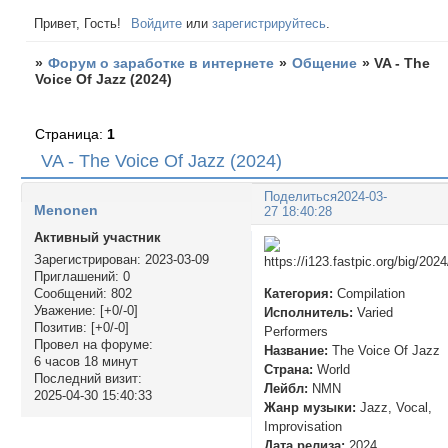
Привет, Гость!
Войдите
или
зарегистрируйтесь
.
»
Форум о заработке в интернете
»
Общение
»
VA - The
Voice Of Jazz (2024)
Страница:
1
VA - The Voice Of Jazz (2024)
Поделиться
2024-03-
Menonen
27 18:40:28
Активный участник
Зарегистрирован
: 2023-03-09
Приглашений:
0
Категория:
Compilation
Сообщений:
802
Уважение:
[+0/-0]
Исполнитель:
Varied
Позитив:
[+0/-0]
Performers
Провел на форуме:
Название:
The Voice Of Jazz
6 часов 18 минут
Страна:
World
Последний визит:
Лейбл:
NMN
2025-04-30 15:40:33
Жанр музыки:
Jazz, Vocal,
Improvisation
Дата релиза:
2024