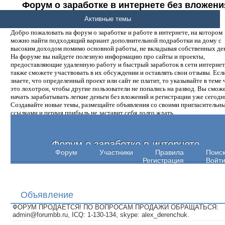
Форум о заработке в интернете без вложени
денег.
Активные темы
Добро пожаловать на форум о заработке и работе в интернете, на котором
можно найти подходящий вариант дополнительной подработки на дому с
высоким доходом помимо основной работы, не вкладывая собственных ден
На форуме вы найдете полезную информацию про сайты и проекты,
предоставляющие удаленную работу и быстрый заработок в сети интернет,
также сможете участвовать в их обсуждении и оставлять свои отзывы. Есл
знаете, что определенный проект или сайт не платит, то указывайте в теме 
это лохотрон, чтобы другие пользователи не попались на развод. Вы смож
начать зарабатывать легкие деньги без вложений и регистрации уже сегодн
Создавайте новые темы, размещайте объявления со своими пригласительн
ссылками и первая прибыль не заставит себя долго ждать.
Форум о заработке в интернете
Форум
Участники
Правила
Поис
Регистрация
Войт
Объявление
ФОРУМ ПРОДАЕТСЯ! ПО ВОПРОСАМ ПРОДАЖИ ОБРАЩАТЬСЯ:
admin@forumbb.ru, ICQ: 1-130-134, skype: alex_derenchuk.