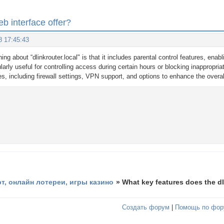
eb interface offer?
8 17:45:43
ing about “dlinkrouter.local" is that it includes parental control features, ena
ularly useful for controlling access during certain hours or blocking inappropr
es, including firewall settings, VPN support, and options to enhance the overal
рт, онлайн лотереи, игры казино
»
What key features does the dl
Создать форум
|
Помощь по фор