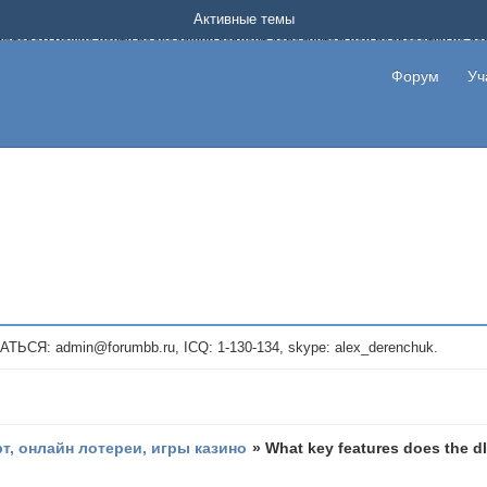
Форум о заработке в интернете без вложения денег.
Активные темы
на котором можно найти подходящий вариант дополнительной подработки на д
про сайты и проекты, предоставляющие удаленную работу и быстрый заработок
т или сайт не платит, то указывайте в теме что это лохотрон, чтобы другие по
Форум
Уч
те новые темы, размещайте объявления со своими пригласительными ссылками и
admin@forumbb.ru, ICQ: 1-130-134, skype: alex_derenchuk.
рт, онлайн лотереи, игры казино
»
What key features does the dl