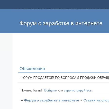
Добро пожаловать на форум о заработке и работе в интернете, 
собственных денег. На форуме вы найдете полезную информацию 
и оставлять свои отзывы. Если вы знаете, что определенный проек
легкие деньги без вложений и регистрации уже сегодня. Создавай
Форум о заработке в интернете
Объявление
ФОРУМ ПРОДАЕТСЯ! ПО ВОПРОСАМ ПРОДАЖИ ОБРАЩАТЬСЯ: 
Привет, Гость!
Войдите
или
зарегистрируйтесь
.
»
Форум о заработке в интернете
»
Ставки на спо